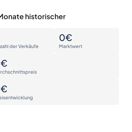
Monate historischer
0
0€
zahl der Verkäufe
Marktwert
0€
rchschnittspreis
0€
eisentwicklung