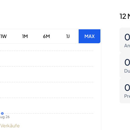
12 
1W
1M
6M
1J
MAX
An
Du
Pr
ug 26
Verkäufe