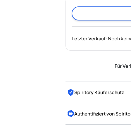
Indien
Taiwan
China
Korea
Amerika & Karibik
Letzter Verkauf
:
Noch kein
Vereinigte Staaten
Kanada
Mexiko
Jamaika
Für Ver
Guyana
Barbados
Spiritory Käuferschutz
Authentifiziert von Spirito