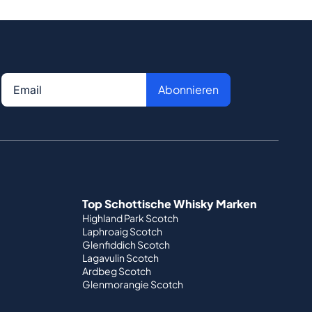
Abonnieren
Top Schottische Whisky Marken
Highland Park Scotch
Laphroaig Scotch
Glenfiddich Scotch
Lagavulin Scotch
Ardbeg Scotch
Glenmorangie Scotch