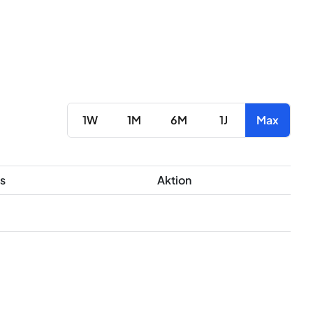
1W
1M
6M
1J
Max
s
Aktion