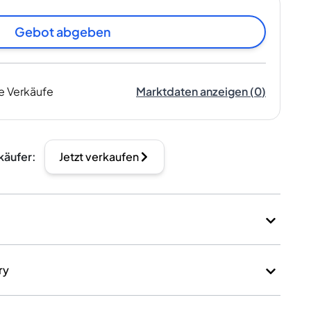
Gebot abgeben
e Verkäufe
Marktdaten anzeigen
(
0
)
käufer
:
Jetzt verkaufen
ry