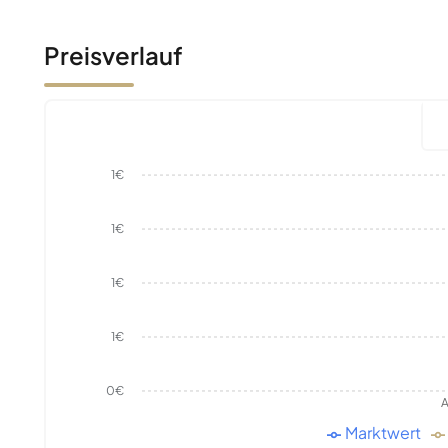
Preisverlauf
1€
1€
1€
1€
0€
A
Marktwert