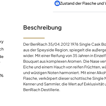
Zustand der Flasche und
Beschreibung
ky
Der BenRiach 35/04.2012 1976 Single Cask Bot
ch
aus der Speyside Region, spiegelt die außerg
wider. Mit einer Reifung von 35 Jahren in Einzel
de
Bouquet aus komplexen Aromen. Die Nase verw
0
Eiche und einem Hauch von reifen Früchten, w
und würzigen Noten harmoniert. Mit einer Alko
8%
Flasche, verkörpert dieser schottische Single M
Kenner und Sammler, die Wert auf Exklusivität 
BenRiach Destillerie.