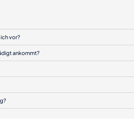
ich vor?
hädigt ankommt?
ng?