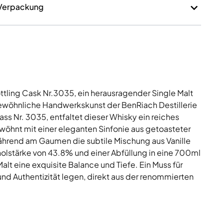
 Verpackung
tling Cask Nr.3035, ein herausragender Single Malt
ewöhnliche Handwerkskunst der BenRiach Destillerie
fass Nr. 3035, entfaltet dieser Whisky ein reiches
öhnt mit einer eleganten Sinfonie aus getoasteter
ährend am Gaumen die subtile Mischung aus Vanille
holstärke von 43.8% und einer Abfüllung in eine 700ml
alt eine exquisite Balance und Tiefe. Ein Muss für
und Authentizität legen, direkt aus der renommierten