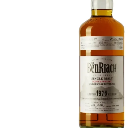
Taiwan
Glendronach
Vereinigte Staaten
Highland Park
Redbreast
Marken
Royal Salute
Ardbeg
Springbank
Dalmore
Glenfiddich
Bourbon & Amerikanisch
Hibiki
Blanton's
Johnnie Walker
Booker's
Laphroaig
Eagle Rare
Macallan
Jack Daniel's
Midleton
Jim Beam
Springbank
Maker's Mark
Yamazaki
Michter's
Pappy Van Winkle
Top-Angebote
Weller
Hot Deals
Woodford Reserve
Unter 50€
50-100€
Spirituosen & Rum