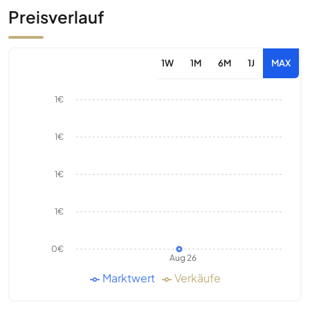
Preisverlauf
1W
1M
6M
1J
MAX
1€
1€
1€
1€
0€
Aug 26
Marktwert
Verkäufe