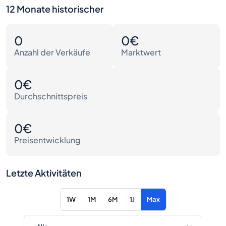
12 Monate historischer
0
0€
Anzahl der Verkäufe
Marktwert
0€
Durchschnittspreis
0€
Preisentwicklung
Letzte Aktivitäten
1W
1M
6M
1J
Max