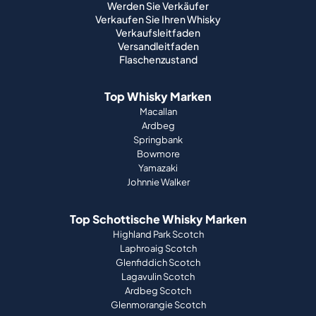
Werden Sie Verkäufer
Verkaufen Sie Ihren Whisky
Verkaufsleitfaden
Versandleitfaden
Flaschenzustand
Top Whisky Marken
Macallan
Ardbeg
Springbank
Bowmore
Yamazaki
Johnnie Walker
Top Schottische Whisky Marken
Highland Park Scotch
Laphroaig Scotch
Glenfiddich Scotch
Lagavulin Scotch
Ardbeg Scotch
Glenmorangie Scotch