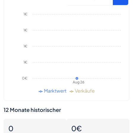
1€
1€
1€
1€
0€
Aug 26
Marktwert
Verkäufe
12 Monate historischer
0
0€