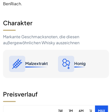
BenRiach.
Charakter
Markante Geschmacksnoten, die diesen
außergewöhnlichen Whisky auszeichnen
Malzextrakt
Honig
Preisverlauf
1W
1M
6M
1J
MAX