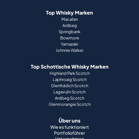
Top Whisky Marken
Macallan
Ardbeg
Springbank
Bowmore
Yamazaki
Johnnie Walker
Top Schottische Whisky Marken
Highland Park Scotch
Laphroaig Scotch
Glenfiddich Scotch
Lagavulin Scotch
Ardbeg Scotch
Glenmorangie Scotch
Über uns
Wie es funktioniert
Portfolioführer
Unternehmen