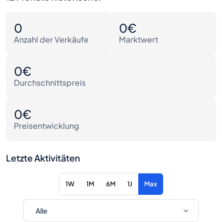
0
0€
Anzahl der Verkäufe
Marktwert
0€
Durchschnittspreis
0€
Preisentwicklung
Letzte Aktivitäten
1W
1M
6M
1J
Max