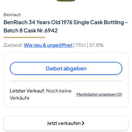
Benriach
BenRiach 34 Years Old 1976 Single Cask Bottling -
Batch 8 Cask Nr.6942
Zustand
:
Wie neu & ungeöffnet
|
70cl |
57.8%
Gebot abgeben
Letzter Verkauf
:
Noch keine
Marktdaten anzeigen
(
0
)
Verkäufe
Jetzt verkaufen