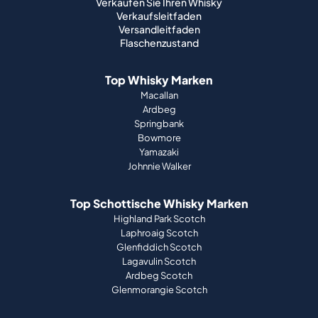
Verkaufen Sie Ihren Whisky
Verkaufsleitfaden
Versandleitfaden
Flaschenzustand
Top Whisky Marken
Macallan
Ardbeg
Springbank
Bowmore
Yamazaki
Johnnie Walker
Top Schottische Whisky Marken
Highland Park Scotch
Laphroaig Scotch
Glenfiddich Scotch
Lagavulin Scotch
Ardbeg Scotch
Glenmorangie Scotch