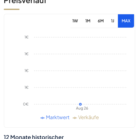
Preisverlauf
1W
1M
6M
1J
MAX
1€
1€
1€
1€
0€
Aug 26
Marktwert
Verkäufe
12 Monate historischer