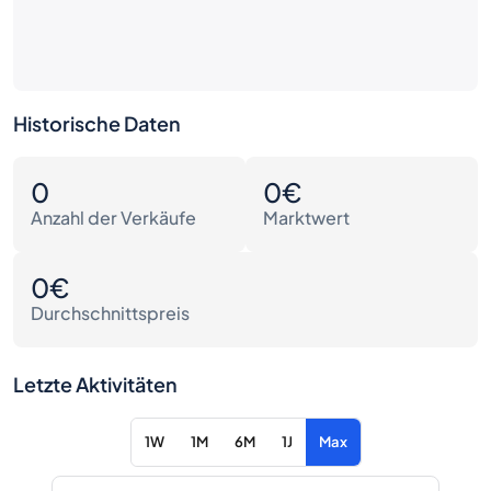
Historische Daten
0
0€
Anzahl der Verkäufe
Marktwert
0€
Durchschnittspreis
Letzte Aktivitäten
1W
1M
6M
1J
Max