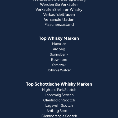
Werden Sie Verkäufer
Verkaufen Sie Ihren Whisky
Verkaufsleitfaden
Versandleitfaden
Flaschenzustand
Top Whisky Marken
Macallan
Ardbeg
Springbank
Bowmore
Yamazaki
Johnnie Walker
Top Schottische Whisky Marken
Highland Park Scotch
Laphroaig Scotch
Glenfiddich Scotch
Lagavulin Scotch
Ardbeg Scotch
Glenmorangie Scotch