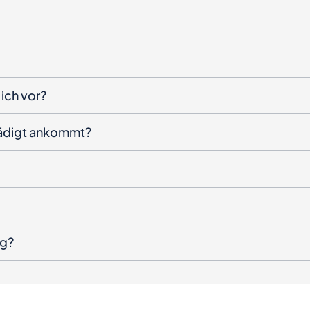
ich vor?
hädigt ankommt?
ng?