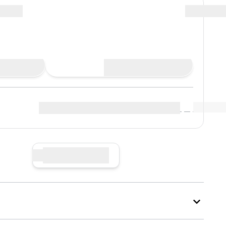
Gebot abgeben
e Verkäufe
Marktdaten anzeigen
(
0
)
käufer
:
Jetzt verkaufen
ry