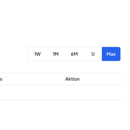
1W
1M
6M
1J
Max
s
Aktion