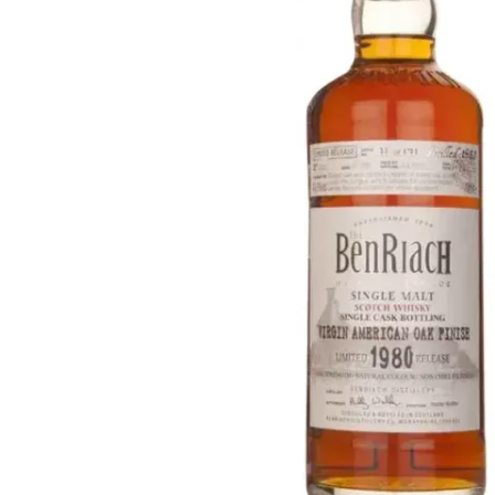
Taiwan
Glendronach
Vereinigte Staaten
Highland Park
Redbreast
Marken
Royal Salute
Ardbeg
Springbank
Dalmore
Glenfiddich
Bourbon & Amerikanisch
Hibiki
Blanton's
Johnnie Walker
Booker's
Laphroaig
Eagle Rare
Macallan
Jack Daniel's
Midleton
Jim Beam
Springbank
Maker's Mark
Yamazaki
Michter's
Pappy Van Winkle
Top-Angebote
Weller
Hot Deals
Woodford Reserve
Unter 50€
50-100€
Spirituosen & Rum