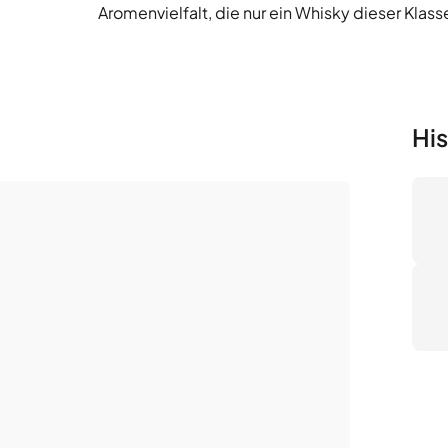
Hi
An
taktivität
Du
der biete diese Flasche an.