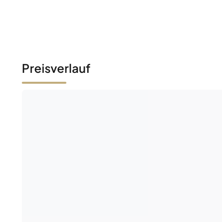
Preisverlauf
Noch keine Mark
Sei der Erste – gib ein Gebot ab o