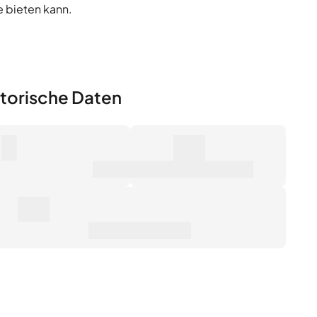
storische Daten
0
0€
zahl der Verkäufe
Marktwert
0€
rchschnittspreis