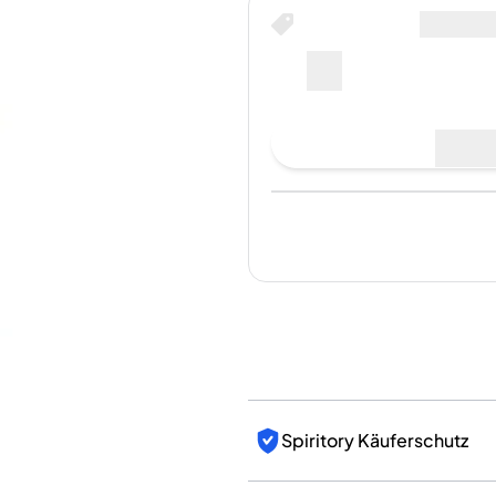
Indien
Taiwan
China
Korea
Amerika & Karibik
Letzter Verkauf
:
Noch kein
Vereinigte Staaten
Kanada
Mexiko
Jamaika
Für Ver
Guyana
Barbados
Spiritory Käuferschutz
Authentifiziert von Spirito