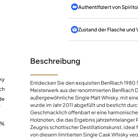
Zustand der Flasche und
Beschreibung
ky
Entdecken Sie den exquisiten BenRiach 1980 Si
ch
Meisterwerk aus der renommierten BenRiach Des
außergewöhnliche Single Malt Whisky, mit ein
de
wurde im Jahr 2011 abgefüllt und besticht durc
0
Geschmacklich offenbart er eine harmonische 
Holznoten, die das Ergebnis jahrzehntelanger R
8%
Zeugnis schottischer Destillationskunst, ideal
von diesem limitierten Single Cask Whisky ver
Aromenvielfalt, die nur ein Whisky dieser Klass