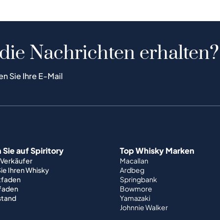
 die Nachrichten erhalten?
en Sie Ihre E-Mail
Sie auf Spiritory
Top Whisky Marken
 Verkäufer
Macallan
ie Ihren Whisky
Ardbeg
tfaden
Springbank
tfaden
Bowmore
stand
Yamazaki
Johnnie Walker
Weltwhisky
Japanischer Whisky
Irischer Whisky