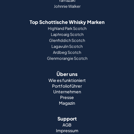
Yamazaki
Johnnie Walker
Top Schottische Whisky Marken
Highland Park Scotch
Laphroaig Scotch
Glenfiddich Scotch
Lagavulin Scotch
Ardbeg Scotch
Glenmorangie Scotch
Über uns
Wie es funktioniert
Portfolioführer
Unternehmen
Presse
Magazin
Support
AGB
Impressum