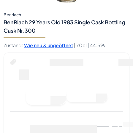
Benriach
BenRiach 29 Years Old 1983 Single Cask Bottling
Cask Nr.300
Zustand
:
Wie neu & ungeöffnet
|
70cl |
44.5%
Gebot abgeben
Letzter Verkauf
:
Noch keine
Marktdaten anzeigen
(
0
)
Verkäufe
Jetzt verkaufen