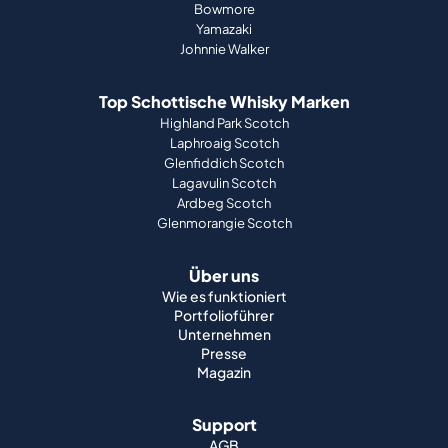
Top Schottische Whisky Marken
Highland Park Scotch
Laphroaig Scotch
Glenfiddich Scotch
Lagavulin Scotch
Ardbeg Scotch
Glenmorangie Scotch
Über uns
Wie es funktioniert
Portfolioführer
Unternehmen
Presse
Magazin
Support
AGB
Impressum
Datenschutz
Widerruf
Cookies
Arbeitsplätze