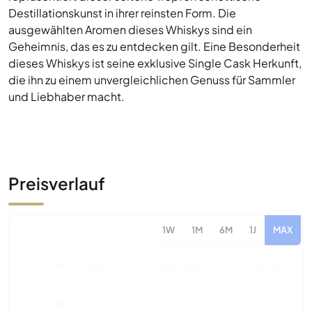
die ihn zu einem unvergleichlichen Genuss für Sammler
und Liebhaber macht.
Preisverlauf
1W
1M
6M
1J
MAX
1€
1€
1€
1€