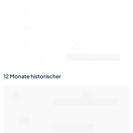
0€
Aug 26
Marktwert
Verkäufe
12 Monate historischer
0
0€
Anzahl der Verkäufe
Marktwert
0€
Durchschnittspreis
0€
Preisentwicklung