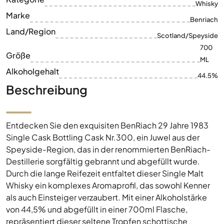
Größe
ML
Alkoholgehalt
44.5%
Beschreibung
Entdecken Sie den exquisiten BenRiach 29 Jahre 1983
Single Cask Bottling Cask Nr.300, ein Juwel aus der
Speyside-Region, das in der renommierten BenRiach-
Destillerie sorgfältig gebrannt und abgefüllt wurde.
Durch die lange Reifezeit entfaltet dieser Single Malt
Whisky ein komplexes Aromaprofil, das sowohl Kenner
als auch Einsteiger verzaubert. Mit einer Alkoholstärke
von 44,5% und abgefüllt in einer 700ml Flasche,
repräsentiert dieser seltene Tropfen schottische
Destillationskunst in ihrer reinsten Form. Die
ausgewählten Aromen dieses Whiskys sind ein
Geheimnis, das es zu entdecken gilt. Eine Besonderheit
dieses Whiskys ist seine exklusive Single Cask Herkunft,