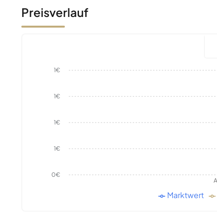
Preisverlauf
1€
1€
1€
1€
0€
A
Marktwert