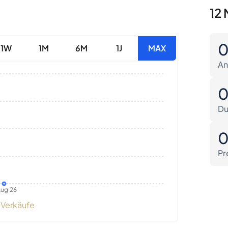
12 
1W
1M
6M
1J
MAX
An
Du
Pr
ug 26
Verkäufe