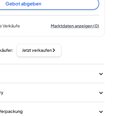
Gebot abgeben
e Verkäufe
Marktdaten anzeigen
(
0
)
käufer
:
Jetzt verkaufen
ry
 Verpackung