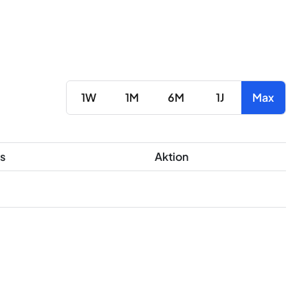
1W
1M
6M
1J
Max
s
Aktion