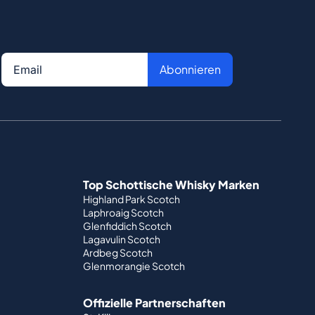
Abonnieren
Top Schottische Whisky Marken
Highland Park Scotch
Laphroaig Scotch
Glenfiddich Scotch
Lagavulin Scotch
Ardbeg Scotch
Glenmorangie Scotch
Offizielle Partnerschaften