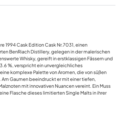
re 1994 Cask Edition Cask Nr.7031, einen
en BenRiach Distillery, gelegen in der malerischen
swerte Whisky, gereift in erstklassigen Fässern und
3.6 %, verspricht ein unvergleichliches
 eine komplexe Palette von Aromen, die von süßen
n. Am Gaumen beeindruckt er mit einer tiefen,
Malznoten mit innovativen Nuancen vereint. Ein Muss
ne Flasche dieses limitierten Single Malts in ihrer