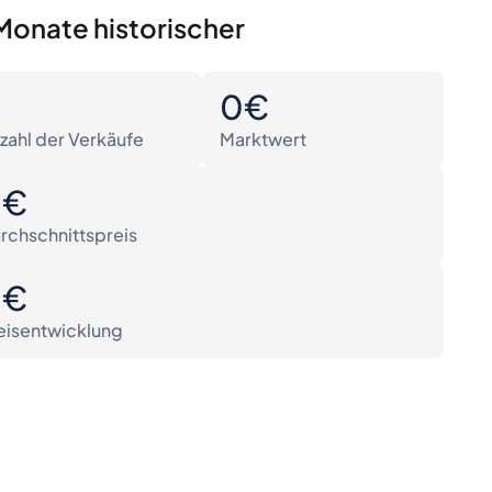
Monate historischer
0
0€
zahl der Verkäufe
Marktwert
0€
rchschnittspreis
0€
eisentwicklung