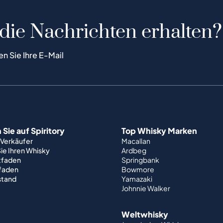
 die Nachrichten erhalten?
en Sie Ihre E-Mail
Sie auf Spiritory
Top Whisky Marken
 Verkäufer
Macallan
ie Ihren Whisky
Ardbeg
tfaden
Springbank
tfaden
Bowmore
stand
Yamazaki
Johnnie Walker
Weltwhisky