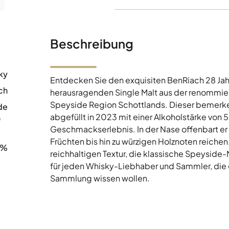
Beschreibung
ky
Entdecken Sie den exquisiten BenRiach 28 Jah
ch
herausragenden Single Malt aus der renommiert
Speyside Region Schottlands. Dieser bemerken
de
abgefüllt in 2023 mit einer Alkoholstärke von 5
0
Geschmackserlebnis. In der Nase offenbart er
Früchten bis hin zu würzigen Holznoten reiche
6%
reichhaltigen Textur, die klassische Speyside-
für jeden Whisky-Liebhaber und Sammler, die ei
Sammlung wissen wollen.