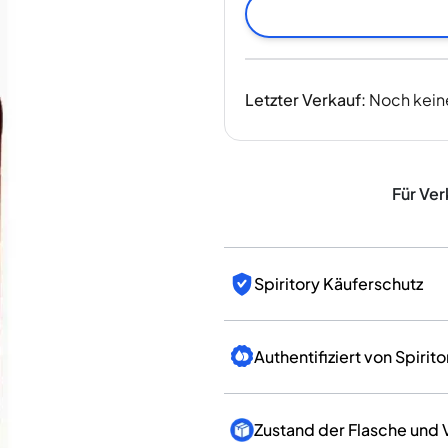
Indien
Taiwan
China
Korea
Letzter Verkauf
:
Noch kein
Amerika & Karibik
Vereinigte Staaten
Kanada
Mexiko
Für Ver
Jamaika
Guyana
Barbados
Spiritory Käuferschutz
Authentifiziert von Spirito
Zustand der Flasche und