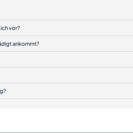
ich vor?
hädigt ankommt?
ng?