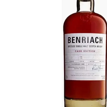
Taiwan
Glendronach
Vereinigte Staaten
Highland Park
Redbreast
Marken
Royal Salute
Ardbeg
Springbank
Dalmore
Glenfiddich
Bourbon & Amerikanisch
Hibiki
Blanton's
Johnnie Walker
Booker's
Laphroaig
Eagle Rare
Macallan
Jack Daniel's
Midleton
Jim Beam
Springbank
Maker's Mark
Yamazaki
Michter's
Pappy Van Winkle
Top-Angebote
Weller
Hot Deals
Woodford Reserve
Unter 50€
50-100€
Spirituosen & Rum