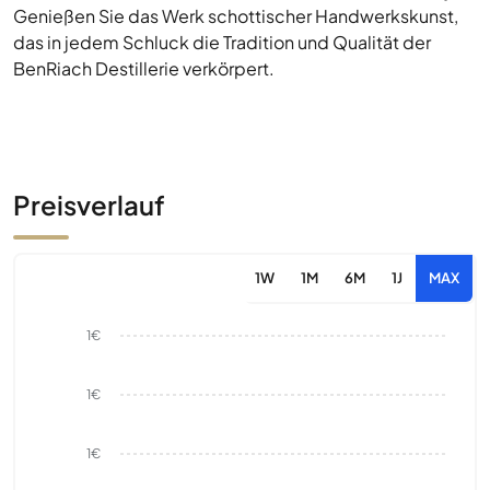
Genießen Sie das Werk schottischer Handwerkskunst,
das in jedem Schluck die Tradition und Qualität der
BenRiach Destillerie verkörpert.
Preisverlauf
1W
1M
6M
1J
MAX
1€
1€
1€