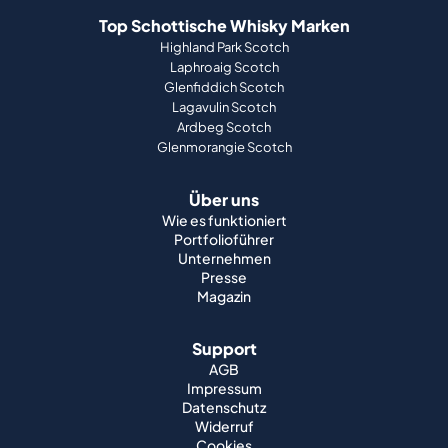
Top Schottische Whisky Marken
Highland Park Scotch
Laphroaig Scotch
Glenfiddich Scotch
Lagavulin Scotch
Ardbeg Scotch
Glenmorangie Scotch
Über uns
Wie es funktioniert
Portfolioführer
Unternehmen
Presse
Magazin
Support
AGB
Impressum
Datenschutz
Widerruf
Cookies