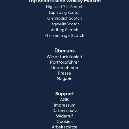
Top Schottische Whisky Marken
Highland Park Scotch
Laphroaig Scotch
Glenfiddich Scotch
Lagavulin Scotch
Ardbeg Scotch
Glenmorangie Scotch
Über uns
Wie es funktioniert
Portfolioführer
Unternehmen
Presse
Magazin
Support
AGB
Impressum
Datenschutz
Widerruf
Cookies
Arbeitsplätze