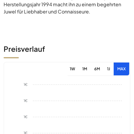
Herstellungsjahr 1994 macht ihn zu einem begehrten
Juwel für Liebhaber und Connaisseure.
Preisverlauf
1W
1M
6M
1J
MAX
1€
1€
1€
1€