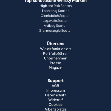
Top Schottische Whisky Marken
Highland Park Scotch
Laphroaig Scotch
Glenfiddich Scotch
Lagavulin Scotch
Ardbeg Scotch
Glenmorangie Scotch
Über uns
Wie es funktioniert
Portfolioführer
Unternehmen
Presse
Magazin
Support
AGB
Impressum
Datenschutz
Widerruf
Cookies
Arbeitsplätze