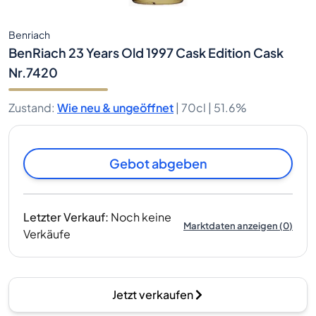
Benriach
BenRiach 23 Years Old 1997 Cask Edition Cask
Nr.7420
Zustand
:
Wie neu & ungeöffnet
|
70cl |
51.6%
Gebot abgeben
Letzter Verkauf
:
Noch keine
Marktdaten anzeigen
(
0
)
Verkäufe
Jetzt verkaufen