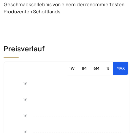
Geschmackserlebnis von einem der renommiertesten
Produzenten Schottlands.
Preisverlauf
1W
1M
6M
1J
MAX
1€
1€
1€
1€