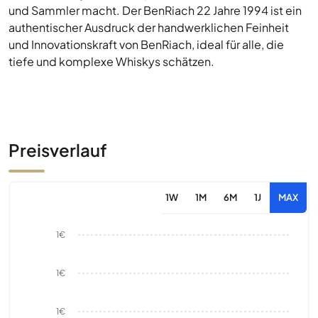
und Sammler macht. Der BenRiach 22 Jahre 1994 ist ein
authentischer Ausdruck der handwerklichen Feinheit
und Innovationskraft von BenRiach, ideal für alle, die
tiefe und komplexe Whiskys schätzen.
Preisverlauf
1W
1M
6M
1J
MAX
1€
1€
1€