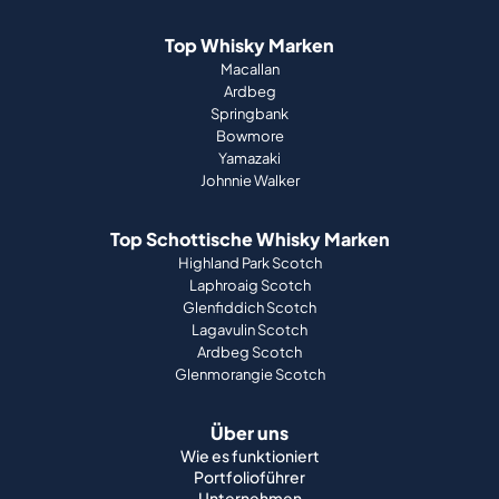
Top Whisky Marken
Macallan
Ardbeg
Springbank
Bowmore
Yamazaki
Johnnie Walker
Top Schottische Whisky Marken
Highland Park Scotch
Laphroaig Scotch
Glenfiddich Scotch
Lagavulin Scotch
Ardbeg Scotch
Glenmorangie Scotch
Über uns
Wie es funktioniert
Portfolioführer
Unternehmen