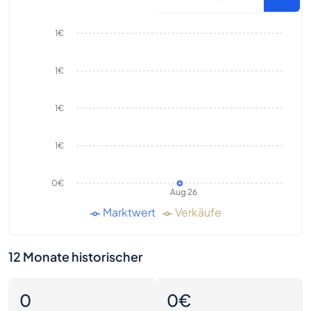
1€
1€
1€
1€
0€
Aug 26
Marktwert
Verkäufe
12 Monate historischer
0
0€