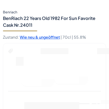
Benriach
BenRiach 22 Years Old 1982 For Sun Favorite
Cask Nr.24011
Zustand
:
Wie neu & ungeöffnet
|
70cl |
55.8%
Jetzt kaufen für
inklusive Versand
--
Gebot
Jetzt kaufen
abgeben
Letzter Verkauf
:
Noch keine
Marktdaten anzeigen
(
..
)
Verkäufe