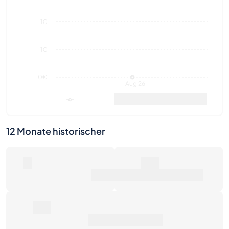
1€
1€
0€
Aug 26
Marktwert
Verkäufe
12 Monate historischer
0
0€
Anzahl der Verkäufe
Marktwert
0€
Durchschnittspreis