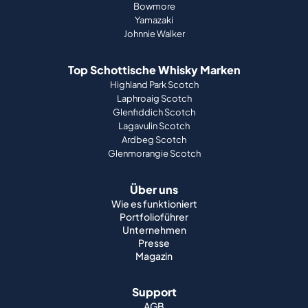
Bowmore
Yamazaki
Johnnie Walker
Top Schottische Whisky Marken
Highland Park Scotch
Laphroaig Scotch
Glenfiddich Scotch
Lagavulin Scotch
Ardbeg Scotch
Glenmorangie Scotch
Über uns
Wie es funktioniert
Portfolioführer
Unternehmen
Presse
Magazin
Support
AGB