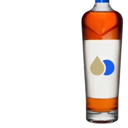
Taiwan
Glendronach
Vereinigte Staaten
Highland Park
Redbreast
Marken
Royal Salute
Ardbeg
Springbank
Dalmore
Glenfiddich
Bourbon & Amerikanisch
Hibiki
Blanton's
Johnnie Walker
Booker's
Laphroaig
Eagle Rare
Macallan
Jack Daniel's
Midleton
Jim Beam
Springbank
Maker's Mark
Yamazaki
Michter's
Pappy Van Winkle
Top-Angebote
Weller
Hot Deals
Woodford Reserve
Unter 50€
50-100€
Spirituosen & Rum