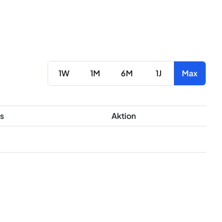
1W
1M
6M
1J
Max
s
Aktion