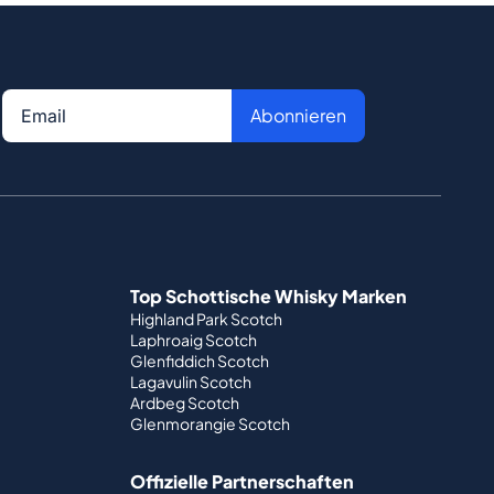
Abonnieren
Top Schottische Whisky Marken
Highland Park Scotch
Laphroaig Scotch
Glenfiddich Scotch
Lagavulin Scotch
Ardbeg Scotch
Glenmorangie Scotch
Offizielle Partnerschaften