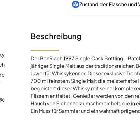
Zustand der Flasche und
Beschreibung
ky
Der BenRiach 1997 Single Cask Bottling - Batc
ch
jähriger Single Malt aus der traditionsreichen B
Juwel für Whiskykenner. Dieser exklusive Tropfe
de
700 ml feinstem Single Malt die meisterhafte
0
begeistert dieser Whisky mit seiner komplexen
Fässern entfaltet. Genießer werden von den r
1%
Hauch von Eichenholz umschmeichelt, die in
Ein Muss für Sammler und ein wahrhaft prägend