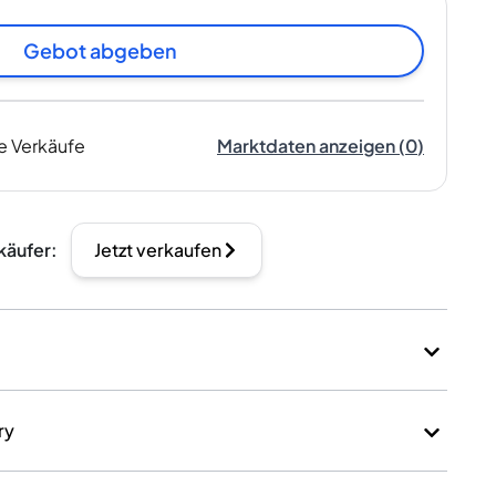
Gebot abgeben
e Verkäufe
Marktdaten anzeigen
(
0
)
käufer
:
Jetzt verkaufen
ry