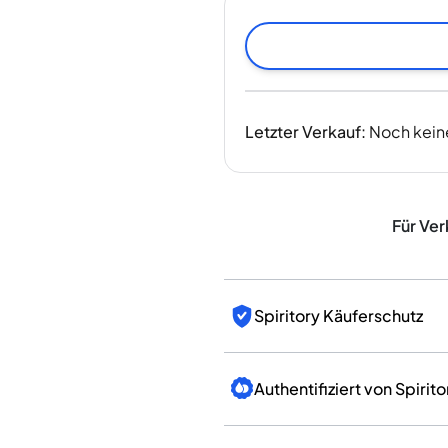
Indien
Taiwan
China
Korea
Amerika & Karibik
Letzter Verkauf
:
Noch kein
Vereinigte Staaten
Kanada
Mexiko
Jamaika
Für Ver
Guyana
Barbados
Spiritory Käuferschutz
Authentifiziert von Spirito