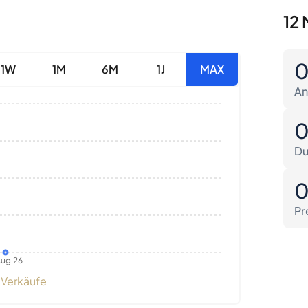
12 
1W
1M
6M
1J
MAX
An
Du
Pr
ug 26
Verkäufe