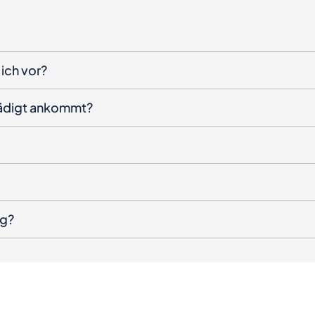
ich vor?
hädigt ankommt?
ng?