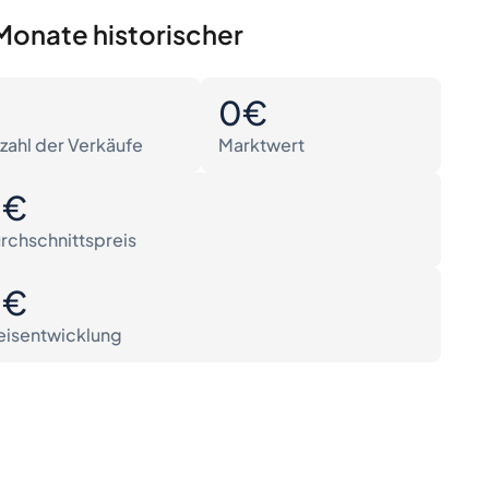
Monate historischer
0
0€
zahl der Verkäufe
Marktwert
0€
rchschnittspreis
0€
eisentwicklung