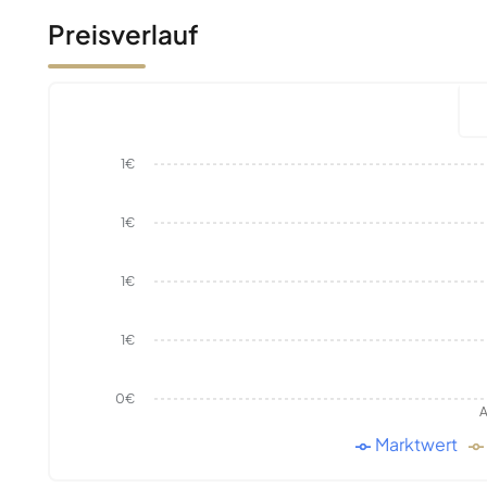
Preisverlauf
1€
1€
1€
1€
0€
A
Marktwert