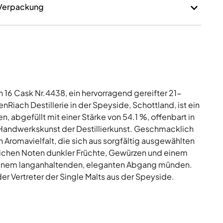
 Verpackung
h 16 Cask Nr.4438, ein hervorragend gereifter 21-
enRiach Destillerie in der Speyside, Schottland, ist ein
n, abgefüllt mit einer Stärke von 54.1 %, offenbart in
 Handwerkskunst der Destillierkunst. Geschmacklich
 Aromavielfalt, die sich aus sorgfältig ausgewählten
eichen Noten dunkler Früchte, Gewürzen und einem
 einem langanhaltenden, eleganten Abgang münden.
er Vertreter der Single Malts aus der Speyside.