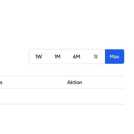
1W
1M
6M
1J
Max
s
Aktion