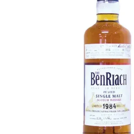
Taiwan
Glendronach
Vereinigte Staaten
Highland Park
Redbreast
Marken
Royal Salute
Ardbeg
Springbank
Dalmore
Glenfiddich
Bourbon & Amerikanisch
Hibiki
Blanton's
Johnnie Walker
Booker's
Laphroaig
Eagle Rare
Macallan
Jack Daniel's
Midleton
Jim Beam
Springbank
Maker's Mark
Yamazaki
Michter's
Pappy Van Winkle
Top-Angebote
Weller
Hot Deals
Woodford Reserve
Unter 50€
50-100€
Spirituosen & Rum