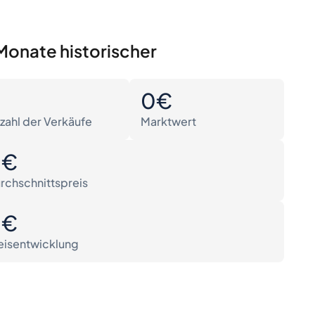
Monate historischer
0
0€
zahl der Verkäufe
Marktwert
0€
rchschnittspreis
0€
eisentwicklung