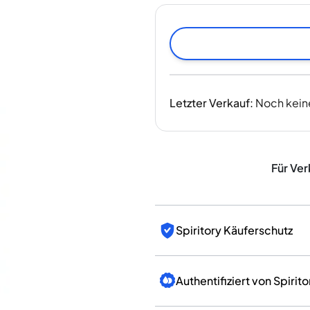
Indien
Taiwan
China
Korea
Amerika & Karibik
Vereinigte Staaten
Letzter Verkauf
:
Noch kein
Kanada
Mexiko
Jamaika
Guyana
Für Ver
Barbados
Spiritory Käuferschutz
Authentifiziert von Spirito