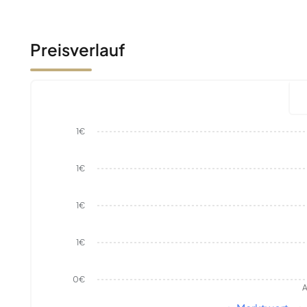
Preisverlauf
1€
1€
1€
1€
0€
A