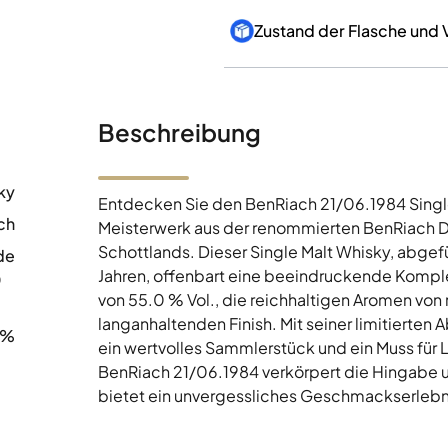
Zustand der Flasche und
Beschreibung
ky
Entdecken Sie den BenRiach 21/06.1984 Single
ch
Meisterwerk aus der renommierten BenRiach D
Schottlands. Dieser Single Malt Whisky, abgefü
de
Jahren, offenbart eine beeindruckende Komplexi
0
von 55.0 % Vol., die reichhaltigen Aromen von
langanhaltenden Finish. Mit seiner limitierten
0%
ein wertvolles Sammlerstück und ein Muss für L
BenRiach 21/06.1984 verkörpert die Hingabe 
bietet ein unvergessliches Geschmackserlebn