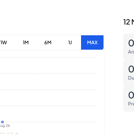
12 
1W
1M
6M
1J
MAX
An
Du
Pr
ug 26