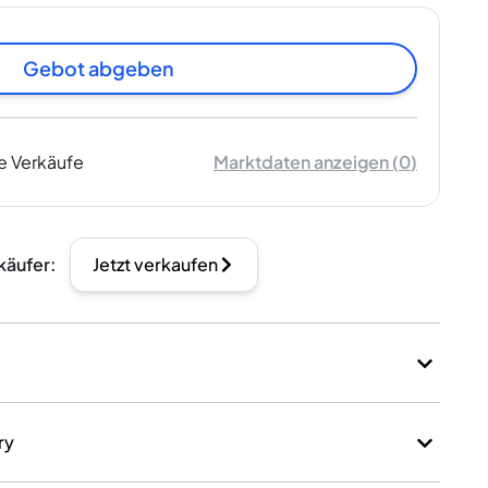
Gebot abgeben
e Verkäufe
Marktdaten anzeigen
(
0
)
käufer
:
Jetzt verkaufen
ry