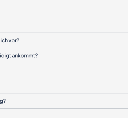
ich vor?
hädigt ankommt?
ng?