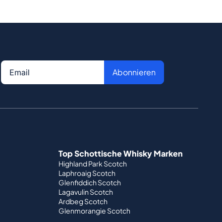
Abonnieren
Top Schottische Whisky Marken
Highland Park Scotch
Laphroaig Scotch
Glenfiddich Scotch
Lagavulin Scotch
Ardbeg Scotch
Glenmorangie Scotch