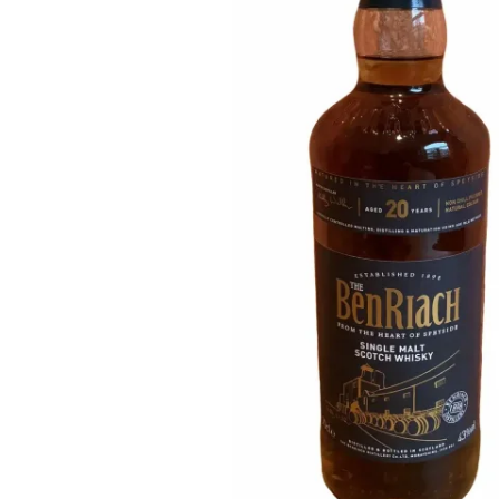
Taiwan
Glendronach
Vereinigte Staaten
Highland Park
Redbreast
Marken
Royal Salute
Ardbeg
Springbank
Dalmore
Glenfiddich
Bourbon & Amerikanisch
Hibiki
Blanton's
Johnnie Walker
Booker's
Laphroaig
Eagle Rare
Macallan
Jack Daniel's
Midleton
Jim Beam
Springbank
Maker's Mark
Yamazaki
Michter's
Pappy Van Winkle
Top-Angebote
Weller
Hot Deals
Woodford Reserve
Unter 50€
50-100€
Spirituosen & Rum