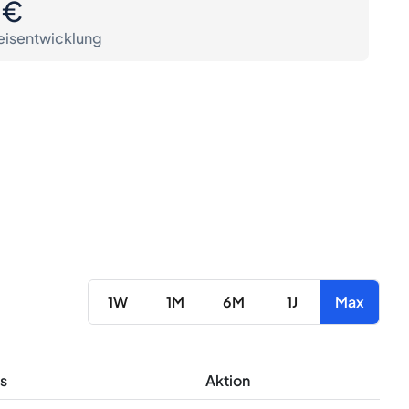
0€
eisentwicklung
1W
1M
6M
1J
Max
s
Aktion