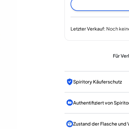
Indien
Taiwan
China
Korea
Letzter Verkauf
:
Noch kein
Amerika & Karibik
Vereinigte Staaten
Kanada
Mexiko
Für Ver
Jamaika
Guyana
Barbados
Spiritory Käuferschutz
Authentifiziert von Spirito
Zustand der Flasche und