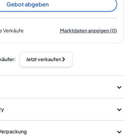
Gebot abgeben
e Verkäufe
Marktdaten anzeigen
(
0
)
käufer
:
Jetzt verkaufen
ry
 Verpackung