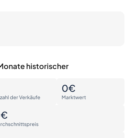
Monate historischer
0
0€
zahl der Verkäufe
Marktwert
0€
rchschnittspreis