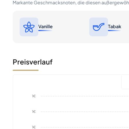
Markante Geschmacksnoten, die diesen außergewöhn
Vanille
Tabak
Preisverlauf
1€
1€
1€