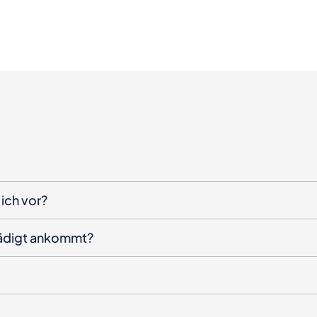
ich vor?
hädigt ankommt?