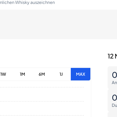
lichen Whisky auszeichnen
12 
1W
1M
6M
1J
MAX
An
Du