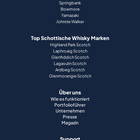
Springbank
Bowmore
Yamazaki
Johnnie Walker
Top Schottische Whisky Marken
Highland Park Scotch
Laphroaig Scotch
Glenfiddich Scotch
Lagavulin Scotch
Ardbeg Scotch
Glenmorangie Scotch
Über uns
Wie es funktioniert
Portfolioführer
Unternehmen
Presse
Magazin
Support