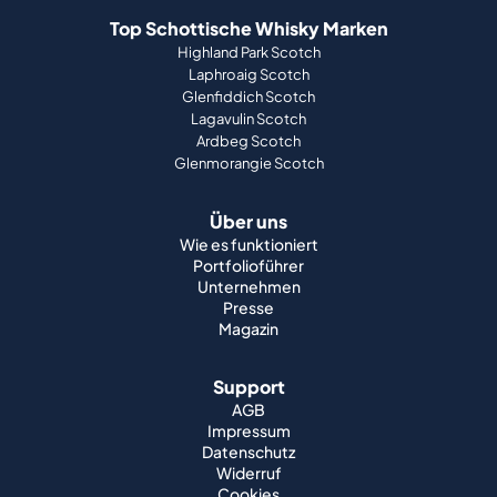
Top Schottische Whisky Marken
Highland Park Scotch
Laphroaig Scotch
Glenfiddich Scotch
Lagavulin Scotch
Ardbeg Scotch
Glenmorangie Scotch
Über uns
Wie es funktioniert
Portfolioführer
Unternehmen
Presse
Magazin
Support
AGB
Impressum
Datenschutz
Widerruf
Cookies