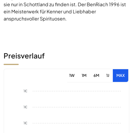
sie nur in Schottland zu finden ist. Der BenRiach 1996 ist
ein Meisterwerk für Kenner und Liebhaber
anspruchsvoller Spirituosen.
Preisverlauf
1W
1M
6M
1J
MAX
1€
1€
1€