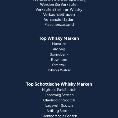
Werden Sie Verkäufer
Verkaufen Sie Ihren Whisky
Verkaufsleitfaden
Versandleitfaden
Flaschenzustand
Top Whisky Marken
Macallan
Ardbeg
Springbank
Bowmore
Yamazaki
Johnnie Walker
Top Schottische Whisky Marken
Highland Park Scotch
Laphroaig Scotch
Glenfiddich Scotch
Lagavulin Scotch
Ardbeg Scotch
Glenmorangie Scotch