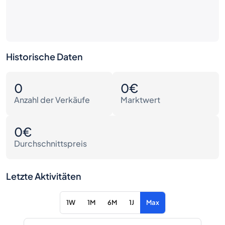
Historische Daten
0
0€
Anzahl der Verkäufe
Marktwert
0€
Durchschnittspreis
Letzte Aktivitäten
1W
1M
6M
1J
Max