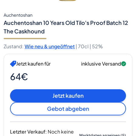
Auchentoshan
Auchentoshan 10 Years Old Tilo's Proof Batch 12
The Caskhound
Zustand
:
Wie neu & ungeöffnet
|
70cl |
52%
Jetzt kaufen für
inklusive Versand
64€
Jetzt kaufen
Gebot abgeben
Letzter Verkauf
:
Noch keine
Marktdaten anzeigen
(
5
)