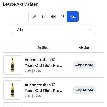
Letzte Aktivitäten
1W
1M
6M
1J
Max
Artikel
Aktion
Auchentoshan 10
Angebote
Years Old Tilo's Proof
Batch 12 The
70cl |
52%
Caskhound
Auchentoshan 10
Angebote
Years Old Tilo's Proof
Batch 12 The
70cl |
52%
Caskhound