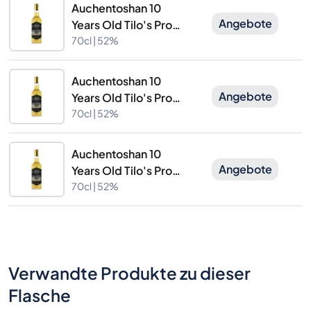
Auchentoshan 10
Angebote
Years Old Tilo's Proof
Batch 12 The
70cl |
52%
Caskhound
Auchentoshan 10
Angebote
Years Old Tilo's Proof
Batch 12 The
70cl |
52%
Caskhound
Auchentoshan 10
Angebote
Years Old Tilo's Proof
Batch 12 The
70cl |
52%
Caskhound
Verwandte Produkte zu dieser
Flasche