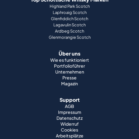
Highland Park Scotch
Laphroaig Scotch
Glenfiddich Scotch
Lagavulin Scotch
Ardbeg Scotch
Glenmorangie Scotch
Über uns
Wie es funktioniert
Portfolioführer
Unternehmen
Presse
Magazin
Support
AGB
Impressum
Datenschutz
Widerruf
Cookies
Arbeitsplätze