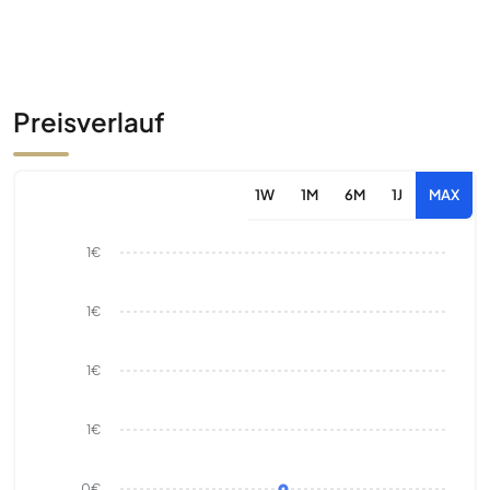
Preisverlauf
1W
1M
6M
1J
MAX
1€
1€
1€
1€
0€