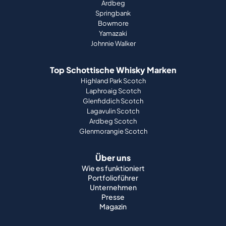
Ardbeg
Springbank
Bowmore
Yamazaki
Johnnie Walker
Top Schottische Whisky Marken
Highland Park Scotch
Laphroaig Scotch
Glenfiddich Scotch
Lagavulin Scotch
Ardbeg Scotch
Glenmorangie Scotch
Über uns
Wie es funktioniert
Portfolioführer
Unternehmen
Presse
Magazin