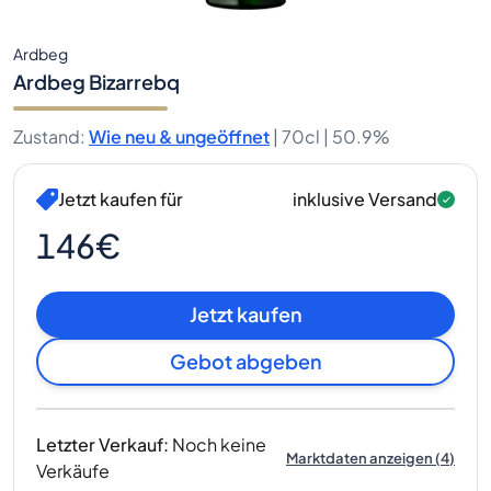
Ardbeg
Ardbeg Bizarrebq
Zustand
:
Wie neu & ungeöffnet
|
70cl |
50.9%
Jetzt kaufen für
inklusive Versand
146€
Jetzt kaufen
Gebot abgeben
Letzter Verkauf
:
Noch keine
Marktdaten anzeigen
(
4
)
Verkäufe