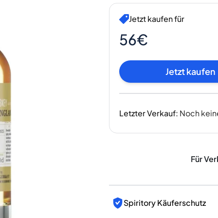
Indien
Taiwan
Jetzt kaufen für
China
56€
Korea
Amerika & Karibik
Vereinigte Staaten
Jetzt kaufen
Kanada
Mexiko
Jamaika
Letzter Verkauf
:
Noch kein
Guyana
Barbados
Für Ver
Spiritory Käuferschutz