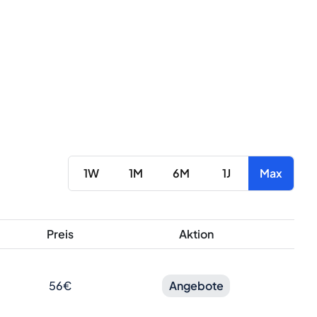
1W
1M
6M
1J
Max
Preis
Aktion
56€
Angebote