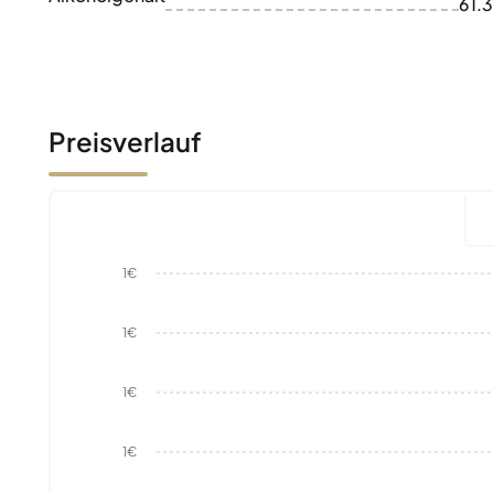
61.
Preisverlauf
1€
1€
1€
1€