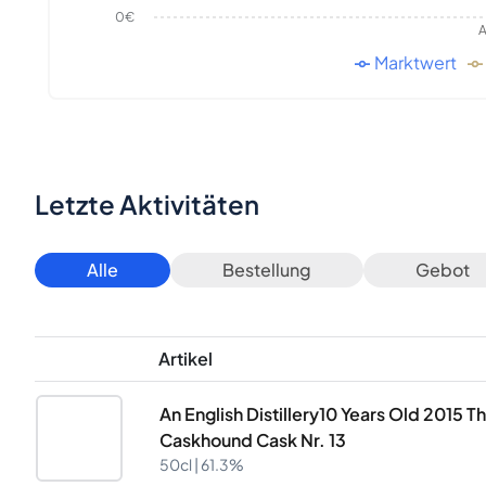
0€
A
Marktwert
Letzte Aktivitäten
Alle
Bestellung
Gebot
Artikel
An English Distillery10 Years Old 2015 
Caskhound Cask Nr. 13
50cl |
61.3%