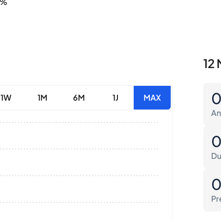
3%
12 
1W
1M
6M
1J
MAX
An
Du
Pr