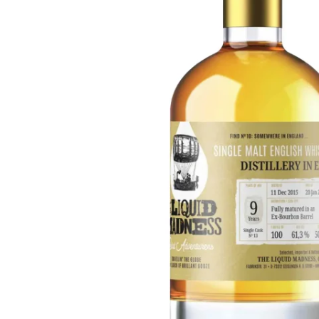
Taiwan
Glendronach
Vereinigte Staaten
Highland Park
Redbreast
Marken
Royal Salute
Ardbeg
Springbank
Dalmore
Glenfiddich
Bourbon & Amerikanisch
Hibiki
Blanton's
Johnnie Walker
Booker's
Laphroaig
Eagle Rare
Macallan
Jack Daniel's
Midleton
Jim Beam
Springbank
Maker's Mark
Yamazaki
Michter's
Pappy Van Winkle
Top-Angebote
Weller
Hot Deals
Woodford Reserve
Unter 50€
50-100€
Spirituosen & Rum