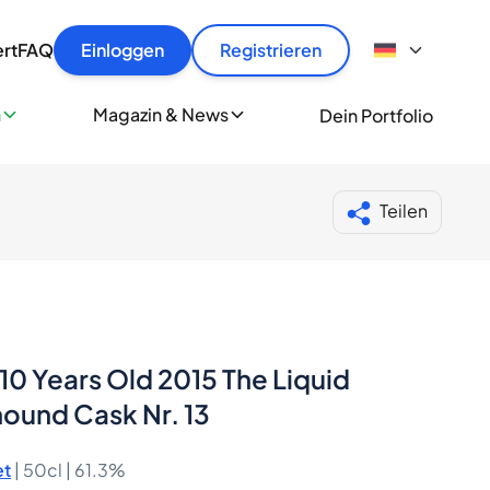
fen
hre Flaschen schnell, sicher und zum höchsten Preis!
ioniert
ert
FAQ
Einloggen
Registrieren
den
itfaden
rkaufen
n
Magazin & News
Dein Portfolio
erung
Tausende Whisky & Spirituosen Liebhaber täglich
tand
ler werden
Teilen
y10 Years Old 2015 The Liquid
ound Cask Nr. 13
et
|
50cl |
61.3%