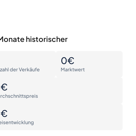
Monate historischer
0
0€
zahl der Verkäufe
Marktwert
0€
rchschnittspreis
0€
eisentwicklung