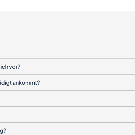
ich vor?
hädigt ankommt?
ng?