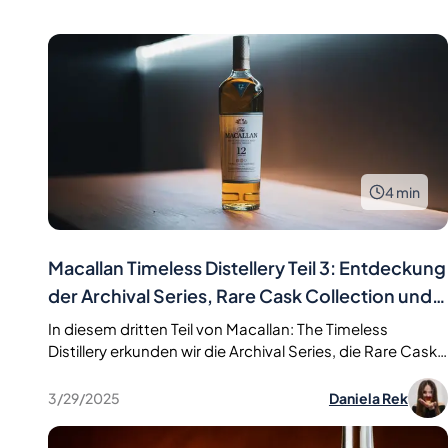
machen sie zu einer der renommiertesten Destillerien
der Welt. In diesem Artikel werden die Sherry Oak und
Double Cask Editionen, zwei ikonische Ausführungen
der Marke, im Detail vorgestellt.
4
min
Macallan Timeless Distellery Teil 3: Entdeckung
der Archival Series, Rare Cask Collection und
Classic Cut
In diesem dritten Teil von Macallan: The Timeless
Distillery erkunden wir die Archival Series, die Rare Cask
Collection und den Classic Cut und beleuchten ihre
Handwerkskunst und Exklusivität.
3/29/2025
Daniela Rek