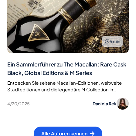
5
min
Ein Sammlerführer zu The Macallan: Rare Cask
Black, Global Editions & M Series
Entdecken Sie seltene Macallan-Editionen, weltweite
Stadteditionen und die legendäre M Collection in
diesem kuratierten Sammlerführer zur Welt der
luxuriösen Single Malts.
4/20/2025
Daniela Rek
Alle Autoren kennen