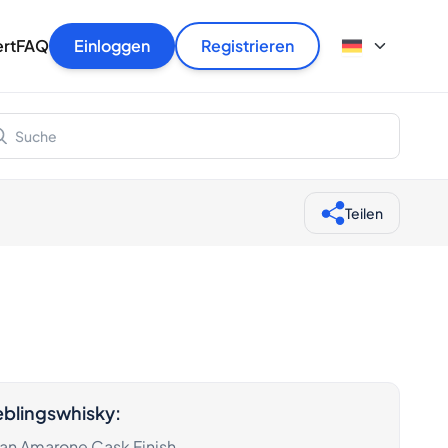
ioniert
ert
FAQ
Einloggen
Registrieren
den
itfaden
erung
tand
Teilen
eblingswhisky
:
ran Amarone Cask Finish