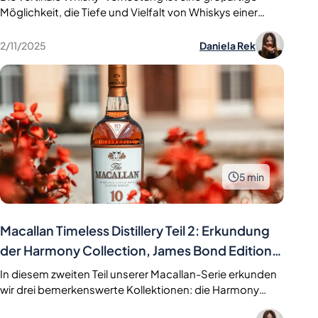
Möglichkeit, die Tiefe und Vielfalt von Whiskys einer
Destillerie über verschiedene Altersstufen und
Fassarten zu entdecken. Dieser Leitfaden erklärt den
2/11/2025
Daniela Rek
Prozess, von der Whisky-Auswahl bis hin zu Nosing-
Techniken und Geschmacksprofilen. Mit Glenfiddich-
Whiskys erfahren Sie, wie Reifung und Fässer die
Aromen beeinflussen. Perfekt für Anfänger und Kenner,
um das Whisky-Erlebnis zu vertiefen.
5
min
Macallan Timeless Distillery Teil 2: Erkundung
der Harmony Collection, James Bond Edition
& A Night on Earth
In diesem zweiten Teil unserer Macallan-Serie erkunden
wir drei bemerkenswerte Kollektionen: die Harmony
Collection, die von Nachhaltigkeit und natürlichen