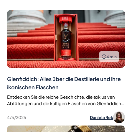
4
min
Glenfiddich: Alles über die Destillerie und ihre
ikonischen Flaschen
Entdecken Sie die reiche Geschichte, die exklusiven
Abfüllungen und die kultigen Flaschen von Glenfiddich,
einer der bekanntesten Brennereien Schottlands.
Erfahren Sie mehr über ihr Erbe, ihre berühmten Whiskys
4/5/2025
Daniela Rek
und ihre neuesten Abfüllungen.