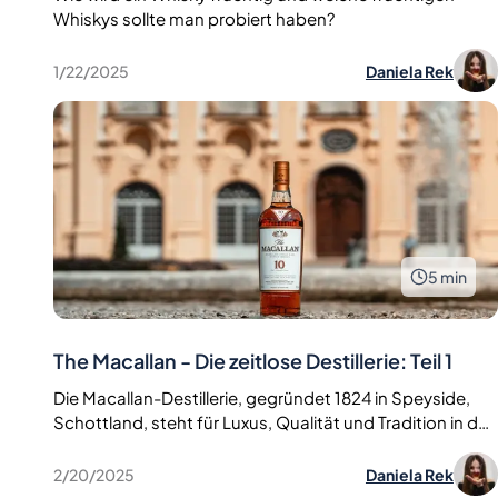
Whiskys sollte man probiert haben?
1/22/2025
Daniela Rek
5
min
The Macallan - Die zeitlose Destillerie: Teil 1
Die Macallan-Destillerie, gegründet 1824 in Speyside,
Schottland, steht für Luxus, Qualität und Tradition in der
Welt des Single Malt Whiskys. Ihr akribischer
Herstellungsprozess, die exklusive Verwendung von
2/20/2025
Daniela Rek
Sherryfässern und ihr Engagement für Nachhaltigkeit