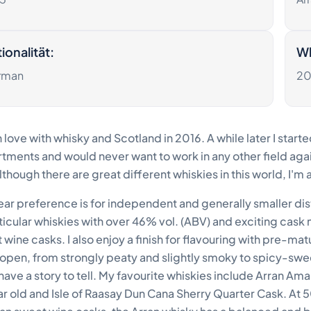
ionalität
:
Wh
rman
20
 in love with whisky and Scotland in 2016. A while later I star
ments and would never want to work in any other field again. W
lthough there are great different whiskies in this world, I'
ear preference is for independent and generally smaller dis
rticular whiskies with over 46% vol. (ABV) and exciting cask 
 wine casks. I also enjoy a finish for flavouring with pre-ma
 open, from strongly peaty and slightly smoky to spicy-swe
have a story to tell. My favourite whiskies include Arran Am
ar old and Isle of Raasay Dun Cana Sherry Quarter Cask. At 