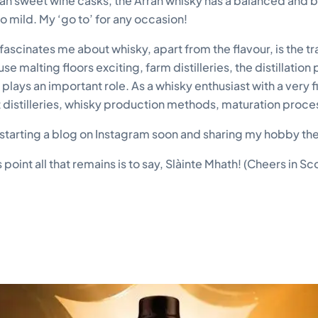
alian sweet wine casks, the Arran whisky has a balanced and 
o mild. My ‘go to’ for any occasion!
ascinates me about whisky, apart from the flavour, is the tra
use malting floors exciting, farm distilleries, the distillat
 plays an important role. As a whisky enthusiast with a very f
 distilleries, whisky production methods, maturation proces
be starting a blog on Instagram soon and sharing my hobby the
s point all that remains is to say, Slàinte Mhath! (Cheers in Sc