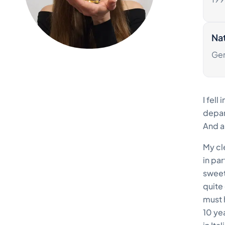
Nat
Ge
I fell
depart
And a
My cl
in pa
sweet
quite
must 
10 ye