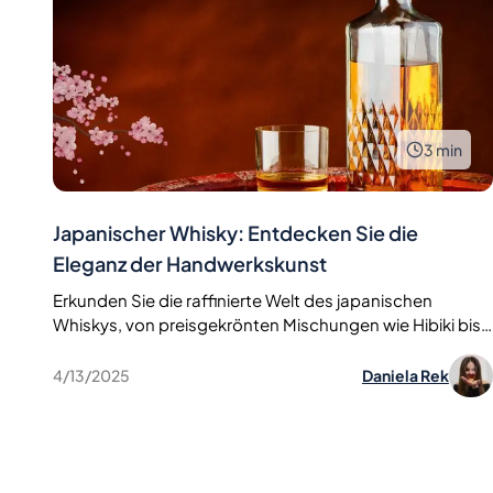
3
min
Japanischer Whisky: Entdecken Sie die
Eleganz der Handwerkskunst
Erkunden Sie die raffinierte Welt des japanischen
Whiskys, von preisgekrönten Mischungen wie Hibiki bis
hin zu seltenen Sammlerflaschen.
4/13/2025
Daniela Rek