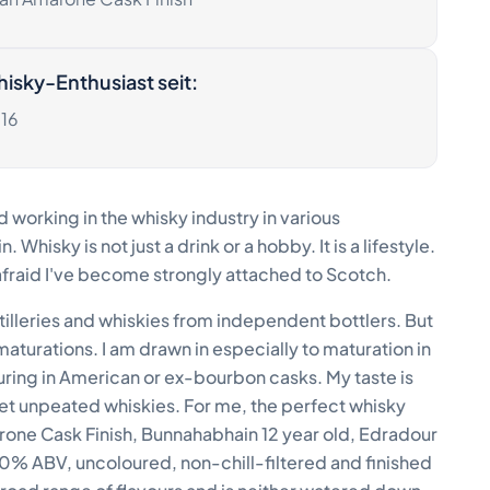
isky-Enthusiast seit
:
16
ted working in the whisky industry in various
hisky is not just a drink or a hobby. It is a lifestyle.
m afraid I've become strongly attached to Scotch.
tilleries and whiskies from independent bottlers. But
maturations. I am drawn in especially to maturation in
turing in American or ex-bourbon casks. My taste is
et unpeated whiskies. For me, the perfect whisky
arone Cask Finish, Bunnahabhain 12 year old, Edradour
50% ABV, uncoloured, non-chill-filtered and finished