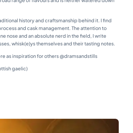
broad range of flavours and is neither watered down
ditional history and craftsmanship behind it. I find
ion process and cask management. The attention to
ine nose and an absolute nerd in the field, I write
ses, whisk(e)ys themselves and their tasting notes.
re as inspiration for others @dramsandstills
ottish gaelic)