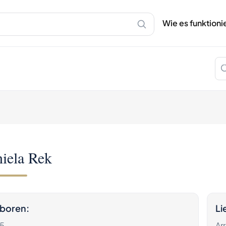
Über Spiritory
Wie es funkt
Wie es funktioni
Käuferleitfa
Portfolio-Le
Authentifizi
Flaschenzus
Blog
Hilfe
iela Rek
boren
:
Li
5
Ar