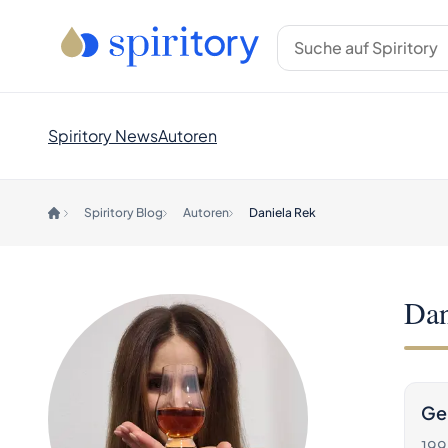
Spiritory News
Autoren
Spiritory Blog
Autoren
Daniela Rek
Dan
Ge
199