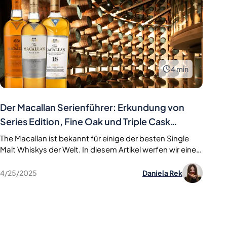
4
min
Der Macallan Serienführer: Erkundung von
Series Edition, Fine Oak und Triple Cask
Maturation
The Macallan ist bekannt für einige der besten Single
Malt Whiskys der Welt. In diesem Artikel werfen wir einen
Blick auf drei der ikonischsten Serien: Edition Series,
Fine Oak und Triple Cask Maturation. Entdecken Sie die
4/25/2025
Daniela Rek
Aromen, Geschichten und Besonderheiten jeder
Kollektion – ideal für Kenner und Einsteiger
gleichermaßen.