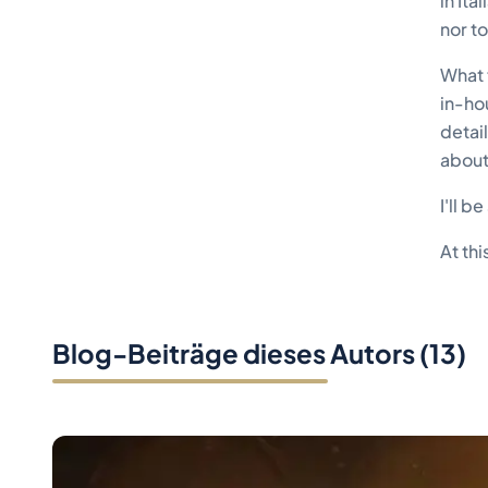
in It
nor to
What f
in-ho
detail
about
I'll 
At thi
Blog-Beiträge dieses Autors
(
13
)