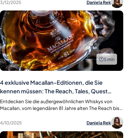
Elementen inspiriert ist; die James Bond 60th
3/12/2025
Daniela Rek
Anniversary Edition, die die Filmgeschichte feiert; und A
Night on Earth, die festliche Traditionen in einer Flasche
festhält
5
min
4 exklusive Macallan-Editionen, die Sie
kennen müssen: The Reach, Tales, Quest
Collection & 1824 Decanters
Entdecken Sie die außergewöhnlichen Whiskys von
Macallan, vom legendären 81 Jahre alten The Reach bis
zur raffinierten Quest Collection. Entdecken Sie
Handwerkskunst, Geschichte und einzigartige Aromen.
4/10/2025
Daniela Rek