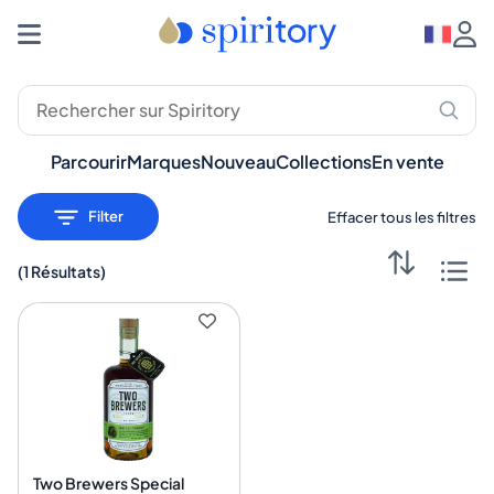
Spiritueux Premium : Whisky, Rhum, Gin – Spiritory
Parcourir
Marques
Nouveau
Collections
En vente
Filter
Effacer tous les filtres
(
1 Résultats
)
Two Brewers Special