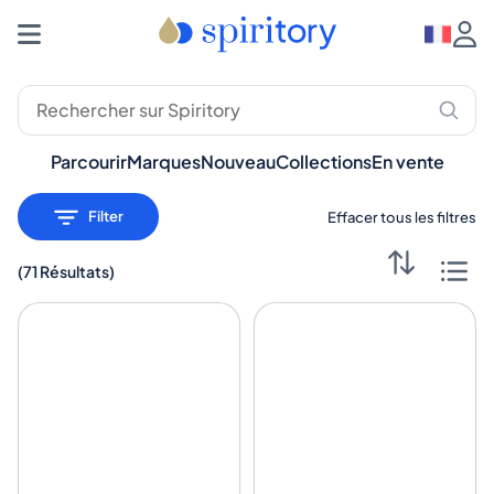
Parcourir
Marques
Nouveau
Collections
En vente
Filter
Effacer tous les filtres
(
71 Résultats
)