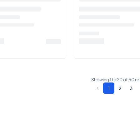
Showing
1
to
20
of
50
re
1
2
3