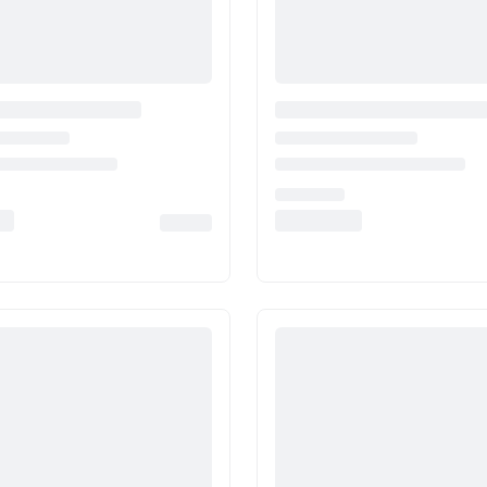
Inde
Taïwan
Chine
Corée
Amérique et Caraïbes
États-Unis
Canada
Mexique
Jamaïque
Guyana
Barbade