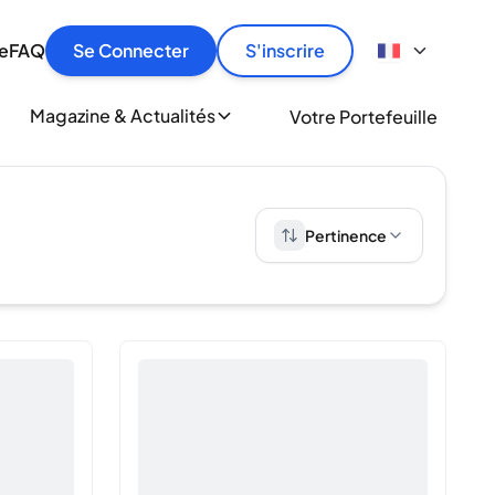
culier
idement, en toute sécurité et au meilleur prix.
ionne
e
FAQ
Se Connecter
S'inscrire
r
le
ment
Magazine & Actualités
Votre Portefeuille
milliers d'amateurs de whisky et de spiritueux.
ory
Pertinence