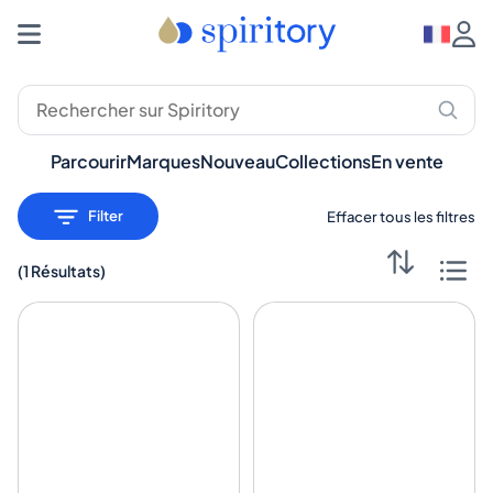
Spiritueux Premium : Whisky, Rhum, Gin – Spiritory
Parcourir
Marques
Nouveau
Collections
En vente
Filter
Effacer tous les filtres
(
1 Résultats
)