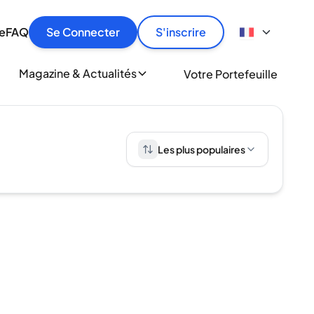
culier
idement, en toute sécurité et au meilleur prix.
ionne
e
FAQ
Se Connecter
S'inscrire
r
le
ment
Magazine & Actualités
Votre Portefeuille
milliers d'amateurs de whisky et de spiritueux.
ory
Les plus populaires