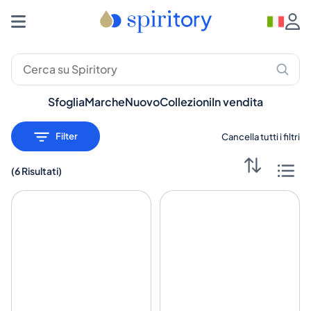
Distillati Premium: Whisky, Rum, Gin – Spiritory
Sfoglia
Marche
Nuovo
Collezioni
In vendita
Filter
Cancella tutti i filtri
(
6 Risultati
)