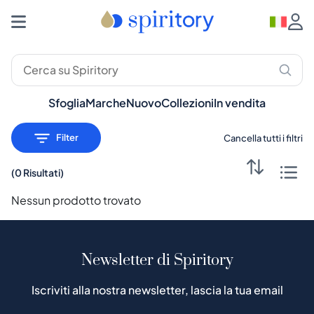
Distillati Premium: Whisky, Rum, Gin – Spiritory
Sfoglia
Marche
Nuovo
Collezioni
In vendita
Filter
Cancella tutti i filtri
(
0 Risultati
)
Nessun prodotto trovato
Newsletter di Spiritory
Iscriviti alla nostra newsletter, lascia la tua email