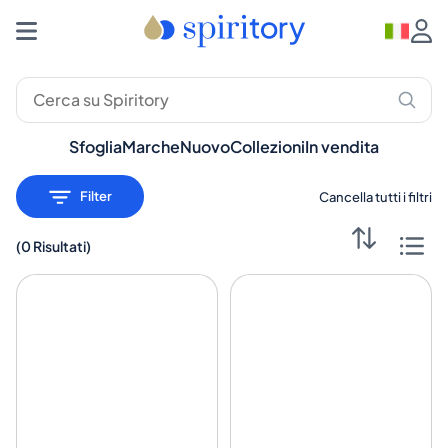
Sfoglia
Marche
Nuovo
Collezioni
In vendita
Filter
Cancella tutti i filtri
(
0 Risultati
)