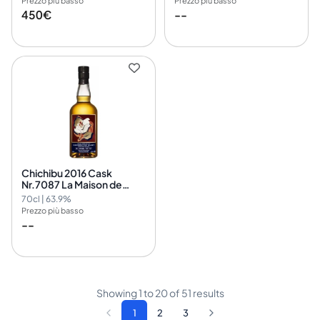
Prezzo più basso
Prezzo più basso
450€
--
Chichibu 2016 Cask
Nr.7087 La Maison de
Whisky Singapore
70cl | 63.9%
Prezzo più basso
--
Showing
1
to
20
of
51
results
1
2
3