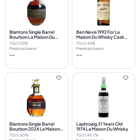
Blantons Single Barrel
Ben Nevis 1992 For La
Bourbon La Maison Du
Maison Du Whisky Cask
Whisky Cask Nr.21
Nr.2614
70cl | 55%
70cl | 46%
Prezzo più basso
Prezzo più basso
--
--
Blantons Single Barrel
Laphroaig 31 Years Old
Bourbon 2024 La Maison
1974 La Maison Du Whisky
du Whisky
70cl | 50%
70cl | 49.7%