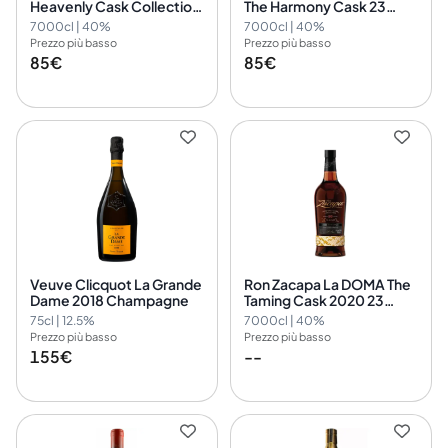
Heavenly Cask Collection
The Harmony Cask 23
23 Years Old
Years Old
7000cl | 40%
7000cl | 40%
Prezzo più basso
Prezzo più basso
85€
85€
Veuve Clicquot La Grande
Ron Zacapa La DOMA The
Dame 2018 Champagne
Taming Cask 2020 23
Years Old
75cl | 12.5%
7000cl | 40%
Prezzo più basso
Prezzo più basso
155€
--