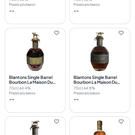
Prezzo più basso
Prezzo più basso
--
--
Blantons Single Barrel
Blantons Single Barrel
Bourbon La Maison Du
Bourbon La Maison Du
Whisky Cask Nr.24
Whisky Cask Nr.23
70cl | 64.4%
70cl | 64.8%
Prezzo più basso
Prezzo più basso
--
--