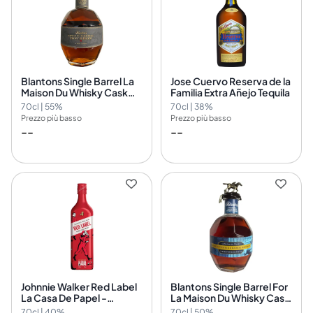
Blantons Single Barrel La
Jose Cuervo Reserva de la
Maison Du Whisky Cask
Familia Extra Añejo Tequila
Nr.22
70cl | 55%
70cl | 38%
Prezzo più basso
Prezzo più basso
--
--
Johnnie Walker Red Label
Blantons Single Barrel For
La Casa De Papel -
La Maison Du Whisky Cask
Limited Edition Design
Nr.293
70cl | 40%
70cl | 50%