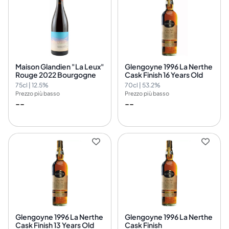
Maison Glandien "La Leux"
Glengoyne 1996 La Nerthe
Rouge 2022 Bourgogne
Cask Finish 16 Years Old
75cl | 12.5%
70cl | 53.2%
Prezzo più basso
Prezzo più basso
--
--
Glengoyne 1996 La Nerthe
Glengoyne 1996 La Nerthe
Cask Finish 13 Years Old
Cask Finish