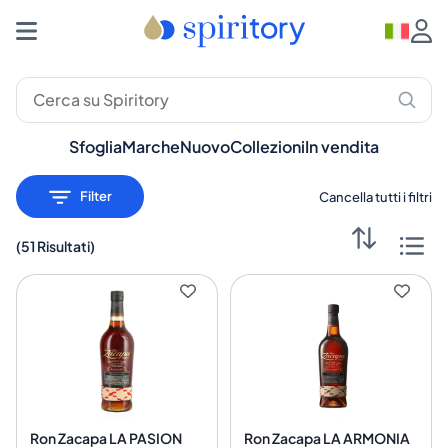
Distillati Premium: Whisky, Rum, Gin – Spiritory
Sfoglia
Marche
Nuovo
Collezioni
In vendita
Filter
Cancella tutti i filtri
(
51 Risultati
)
Ron Zacapa LA PASION
Ron Zacapa LA ARMONIA