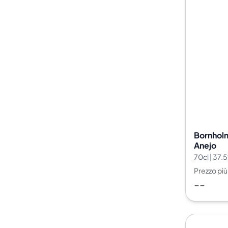
Bornholm
Anejo
70cl | 37.
Prezzo pi
--