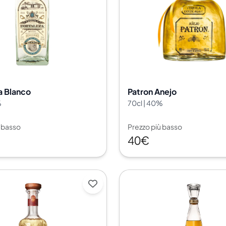
India
Taiwan
Cina
Corea
America e Caraibi
Stati Uniti
Canada
a Blanco
Patron Anejo
Messico
%
70cl | 40%
Giamaica
Guyana
ù basso
Prezzo più basso
Barbados
40€