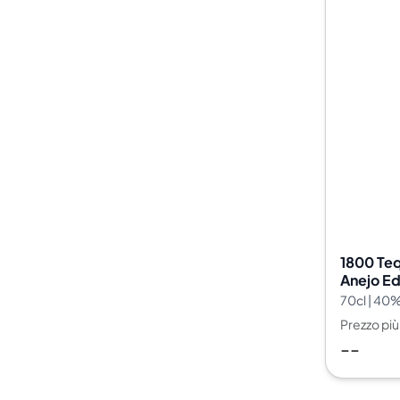
1800 Teq
Anejo Ed
70cl | 40
Prezzo pi
--