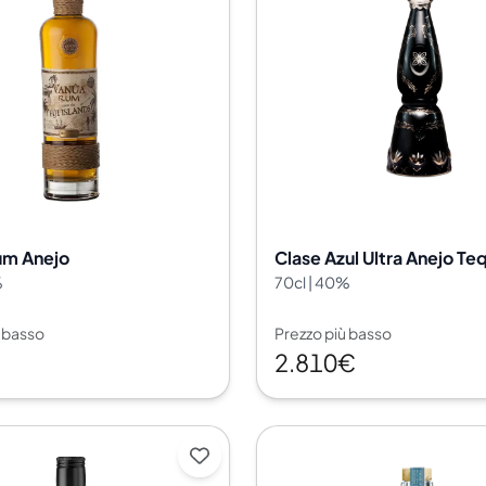
um Anejo
Clase Azul Ultra Anejo Teq
%
70cl | 40%
ù basso
Prezzo più basso
2.810€