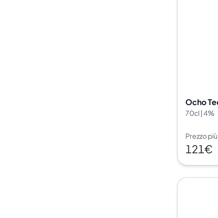
100-200€
Clase Azul
200-500€
Diplomatico
Prossime Uscite
Don Julio
Gin Mare
Collezioni
Mangabeiras
Preferiti dai Clienti
Hennessy
Raro e da Collezione
Martell
Edizioni Limitate
Monkey 47
Distilleria Chiusa
Remy Martin
Ocho Teq
Whisky Affumicato
Ron Zacapa
70cl | 4%
Whisky Dolce
Prezzo pi
121€