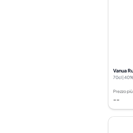
Vanua R
70cl | 40
Prezzo pi
--