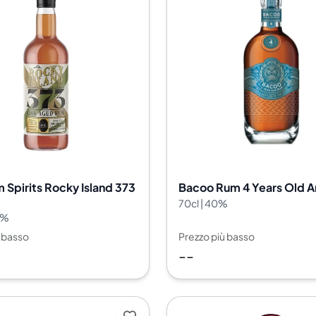
 Spirits Rocky Island 373
Bacoo Rum 4 Years Old A
70cl | 40%
5%
ù basso
Prezzo più basso
--