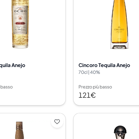
uila Anejo
Cincoro Tequila Anejo
70cl | 40%
ù basso
Prezzo più basso
121€