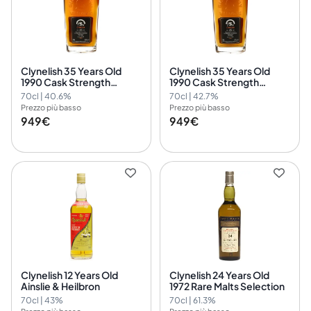
Clynelish 35 Years Old
Clynelish 35 Years Old
1990 Cask Strength
1990 Cask Strength
Collection Symington’s
Collection Symington’s
70cl | 40.6%
70cl | 42.7%
Choice Signatory Vintage
Choice Signatory Vintage
Prezzo più basso
Prezzo più basso
3505
3476
949€
949€
Clynelish 12 Years Old
Clynelish 24 Years Old
Ainslie & Heilbron
1972 Rare Malts Selection
70cl | 43%
70cl | 61.3%