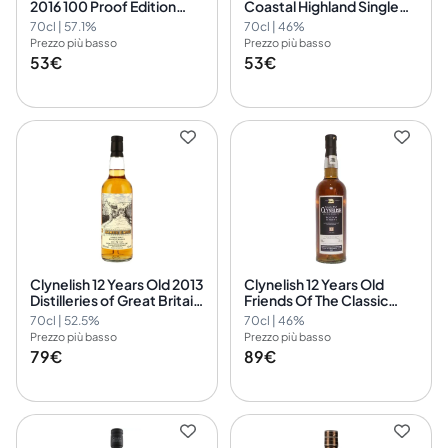
2016 100 Proof Edition
Coastal Highland Single
#77 Signatory Vintage
Malt (pre-2025)
70cl | 57.1%
70cl | 46%
Prezzo più basso
Prezzo più basso
53€
53€
Clynelish 12 Years Old 2013
Clynelish 12 Years Old
Distilleries of Great Britain
Friends Of The Classic
& Ireland
Malts
70cl | 52.5%
70cl | 46%
Commemorative James
Prezzo più basso
Prezzo più basso
Eadie
79€
89€