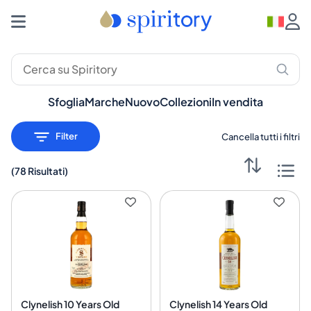
Sfoglia
Marche
Nuovo
Collezioni
In vendita
Filter
Cancella tutti i filtri
(
78 Risultati
)
Clynelish 10 Years Old
Clynelish 14 Years Old