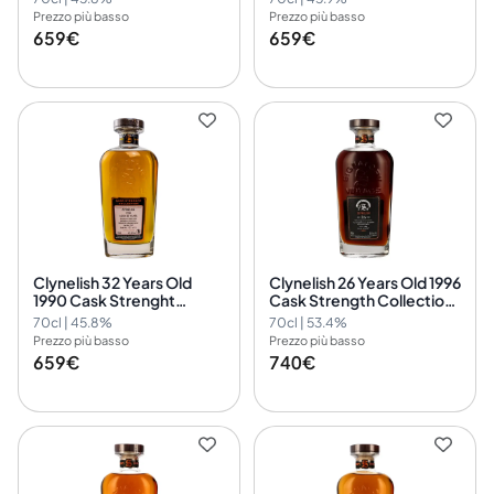
Vintage 3507
Vintage 3478 & 3482
Prezzo più basso
Prezzo più basso
659€
659€
Clynelish 32 Years Old
Clynelish 26 Years Old 1996
1990 Cask Strenght
Cask Strength Collection
Signatory Cask Signatory
Symington's Choice
70cl | 45.8%
70cl | 53.4%
Vintage 3507
Signatory Vintage 11383
Prezzo più basso
Prezzo più basso
659€
740€