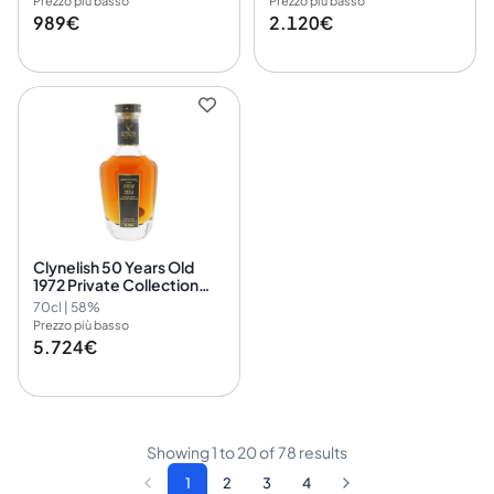
Prezzo più basso
Prezzo più basso
989€
2.120€
Clynelish 50 Years Old
1972 Private Collection
Gordon & MacPhail 5335
70cl | 58%
Prezzo più basso
5.724€
Showing
1
to
20
of
78
results
1
2
3
4