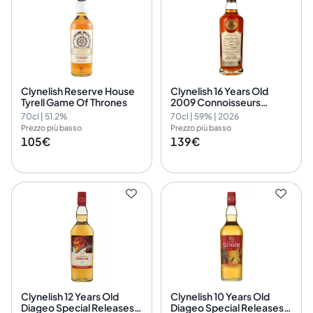
Clynelish Reserve House
Clynelish 16 Years Old
Tyrell Game Of Thrones
2009 Connoisseurs
Choice Cask Strength
70cl | 51.2%
70cl | 59% | 2026
Gordon & MacPhail Cask
Prezzo più basso
Prezzo più basso
Nr. 307224
105€
139€
Clynelish 12 Years Old
Clynelish 10 Years Old
Diageo Special Releases
Diageo Special Releases