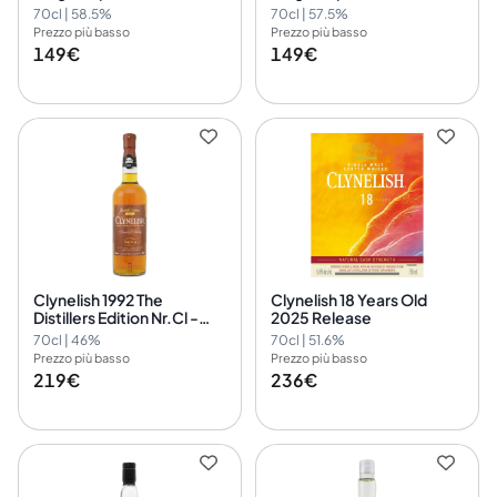
2022
2023
70cl | 58.5%
70cl | 57.5%
Prezzo più basso
Prezzo più basso
149€
149€
Clynelish 1992 The
Clynelish 18 Years Old
Distillers Edition Nr.Cl -
2025 Release
Br:170 - 2g
70cl | 46%
70cl | 51.6%
Prezzo più basso
Prezzo più basso
219€
236€