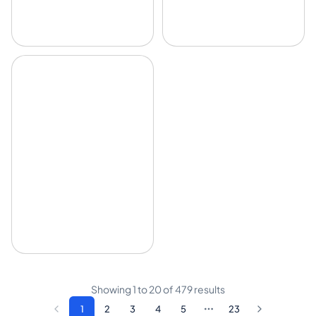
Showing
1
to
20
of
479
results
1
2
3
4
5
23