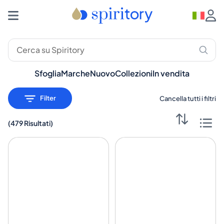
Sfoglia
Marche
Nuovo
Collezioni
In vendita
Filter
Cancella tutti i filtri
(
479 Risultati
)