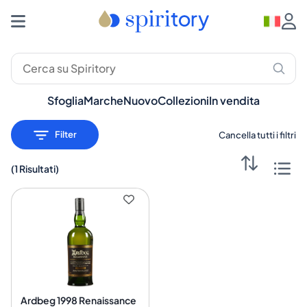
Distillati Premium: Whisky, Rum, Gin – Spiritory
Sfoglia
Marche
Nuovo
Collezioni
In vendita
Filter
Cancella tutti i filtri
(
1 Risultati
)
Ardbeg 1998 Renaissance