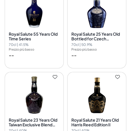
Royal Salute 55 Years Old
Royal Salute 25 Years Old
Time Series
Bottled for Czech
Republic Limited Edition
70cl | 41.5%
70cl | 50.9%
Prezzo più basso
Prezzo più basso
--
--
Royal Salute 23 Years Old
Royal Salute 21 Years Old
Taiwan Exclusive Blend
Harris Reed Edition II
Special Edition Chivas
70cl | 40%
70cl | 40%