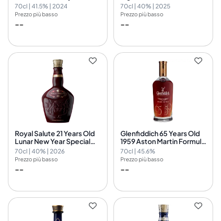
Shawcross
Year Special Edition
70cl | 41.5% | 2024
70cl | 40% | 2025
Prezzo più basso
Prezzo più basso
--
--
Royal Salute 21 Years Old
Glenfiddich 65 Years Old
Lunar New Year Special
1959 Aston Martin Formula
Edition
One Team
70cl | 40% | 2026
70cl | 45.6%
Prezzo più basso
Prezzo più basso
--
--