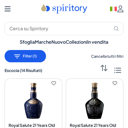
Sfoglia
Marche
Nuovo
Collezioni
In vendita
Filter (1)
Cancella tutti i filtri
Escocia
(
14 Risultati
)
Royal Salute 21 Years Old
Royal Salute 21 Years Old