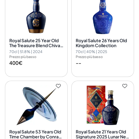
Royal Salute 25 Year Old
Royal Salute 26 Years Old
The Treasure Blend Chivas
Kingdom Collection
Brothers Ltd.
70cl | 51.8% | 2024
70cl | 40% | 2025
Prezzo più basso
Prezzo più basso
400€
--
Royal Salute 53 Years Old
Royal Salute 21 Years Old
Time Chamber by Conrad
Signature 2025 Lunar New