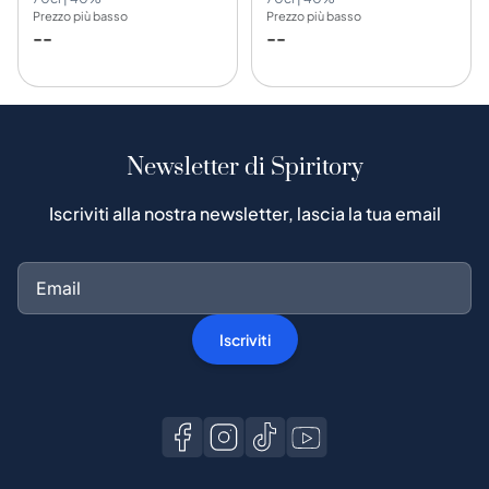
Brothers Ltd.
Prezzo più basso
Prezzo più basso
--
--
Newsletter di Spiritory
Iscriviti alla nostra newsletter, lascia la tua email
Iscriviti