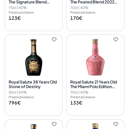
The Signature Blend
The Peated Blend 2022
Chivas Brothers Ltd
Chivas Brothers Ltd
70cl | 40%
70cl | 40%
Prezzo più basso
Prezzo più basso
123€
170€
Royal Salute 38 Years Old
Royal Salute 21 Years Old
Stone of Destiny
The Miami Polo Edition
Chivas Brothers Ltd.
50cl | 40%
70cl | 40%
Prezzo più basso
Prezzo più basso
796€
133€