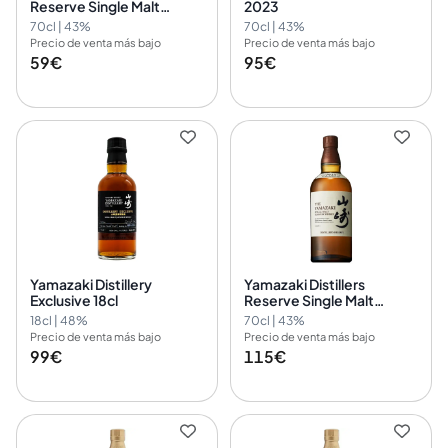
Reserve Single Malt
2023
Whisky
70cl | 43%
70cl | 43%
Precio de venta más bajo
Precio de venta más bajo
59€
95€
Yamazaki Distillery
Yamazaki Distillers
Exclusive 18cl
Reserve Single Malt
Whisky (pre-2022)
18cl | 48%
70cl | 43%
Precio de venta más bajo
Precio de venta más bajo
99€
115€