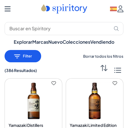
Explorar
Marcas
Nuevo
Colecciones
Vendiendo
Filter
Borrar todos los filtros
(
386 Resultados
)
Yamazaki Distillers
Yamazaki Limited Edition