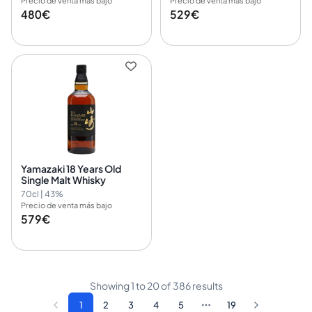
Precio de venta más bajo
Precio de venta más bajo
480€
529€
Yamazaki 18 Years Old
Single Malt Whisky
70cl | 43%
Precio de venta más bajo
579€
Showing
1
to
20
of
386
results
1
2
3
4
5
19