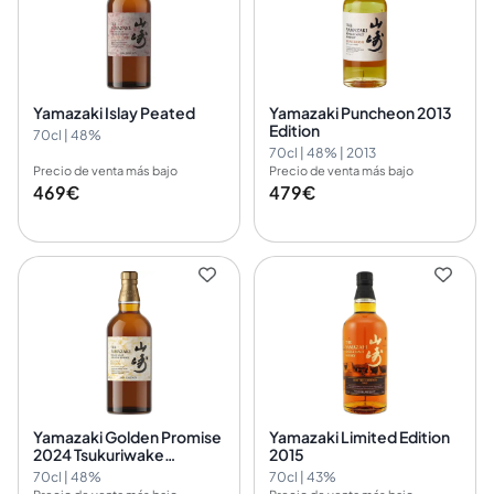
Yamazaki Islay Peated
Yamazaki Puncheon 2013
Edition
70cl | 48%
70cl | 48% | 2013
Precio de venta más bajo
Precio de venta más bajo
469€
479€
Yamazaki Golden Promise
Yamazaki Limited Edition
2024 Tsukuriwake
2015
Selection
70cl | 48%
70cl | 43%