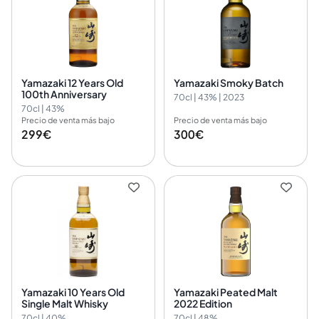
Yamazaki 12 Years Old
Yamazaki Smoky Batch
100th Anniversary
70cl | 43% | 2023
70cl | 43%
Precio de venta más bajo
Precio de venta más bajo
299€
300€
Yamazaki 10 Years Old
Yamazaki Peated Malt
Single Malt Whisky
2022 Edition
70cl | 40%
70cl | 48%