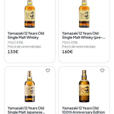
Yamazaki 12 Years Old
Yamazaki 12 Years Old
Single Malt Whisky
Single Malt Whisky (pre-
2022)
70cl | 43%
70cl | 43%
Precio de venta más bajo
Precio de venta más bajo
133€
160€
Yamazaki 12 Years Old
Yamazaki 12 Years Old
Single Malt Japanese
100th Anniversary Edition