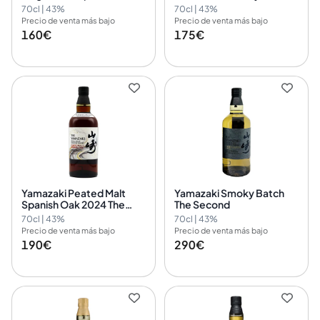
Whisky Old Label
70cl | 43%
70cl | 43%
Precio de venta más bajo
Precio de venta más bajo
160€
175€
Yamazaki Peated Malt
Yamazaki Smoky Batch
Spanish Oak 2024 The
The Second
Kogei Collection
70cl | 43%
70cl | 43%
Precio de venta más bajo
Precio de venta más bajo
190€
290€