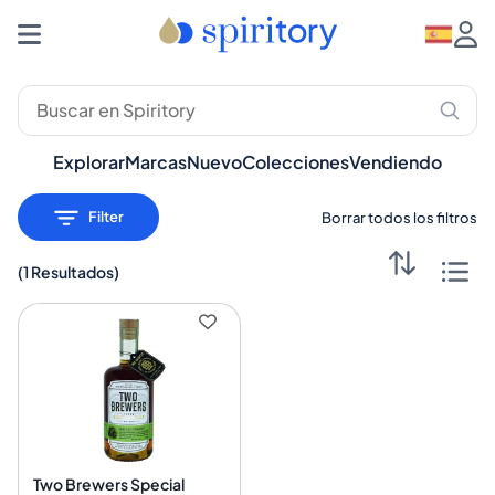
Destilados Premium: Whisky, Ron, Ginebra – Spiritory
Explorar
Marcas
Nuevo
Colecciones
Vendiendo
Filter
Borrar todos los filtros
(
1 Resultados
)
Two Brewers Special