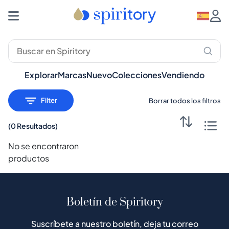
Destilados Premium: Whisky, Ron, Ginebra – Spiritory
Explorar
Marcas
Nuevo
Colecciones
Vendiendo
Filter
Borrar todos los filtros
(
0 Resultados
)
No se encontraron
productos
Boletín de Spiritory
Suscríbete a nuestro boletín, deja tu correo