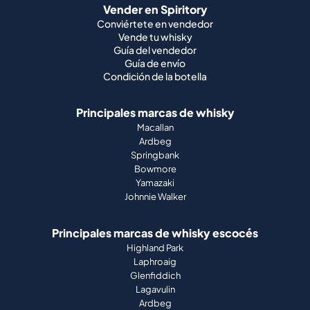
Vender en Spiritory
Conviértete en vendedor
Vende tu whisky
Guía del vendedor
Guía de envío
Condición de la botella
Principales marcas de whisky
Macallan
Ardbeg
Springbank
Bowmore
Yamazaki
Johnnie Walker
Principales marcas de whisky escocés
Highland Park
Laphroaig
Glenfiddich
Lagavulin
Ardbeg