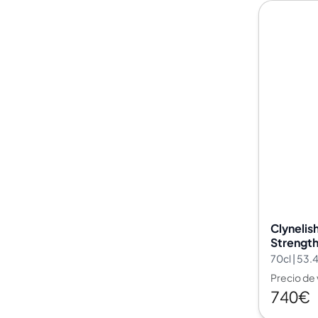
Clynelis
Strength
Choice S
70cl | 53
Precio de
740€