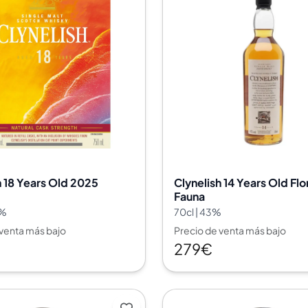
h 18 Years Old 2025
Clynelish 14 Years Old Flo
Fauna
6%
70cl | 43%
 venta más bajo
Precio de venta más bajo
279€