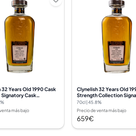
h 32 Years Old 1990 Cask
Clynelish 32 Years Old 1
 Signatory Cask
Strength Collection Sign
y Vintage 3478 & 3482
Vintage 3507
.9%
70cl | 45.8%
 venta más bajo
Precio de venta más bajo
659€