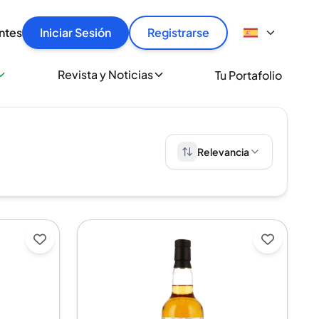
articular
llas rápido, con seguridad y al mejor precio.
ntes
Iniciar Sesión
Registrarse
sionalmente
Revista y Noticias
Tu Portafolio
 a miles de amantes del whisky y los destilados.
ante de Spiritory
Relevancia
raerse.