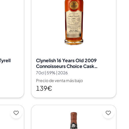
yrell
Clynelish 16 Years Old 2009
Connoisseurs Choice Cask
Strength Gordon & MacPhail Cask
70cl | 59% | 2026
Nr. 307224
Precio de venta más bajo
139€