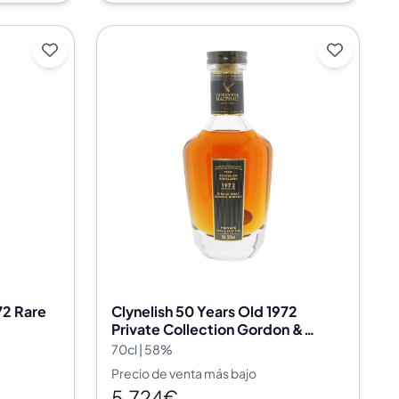
72 Rare
Clynelish 50 Years Old 1972
Private Collection Gordon &
MacPhail 5335
70cl | 58%
Precio de venta más bajo
5.724€