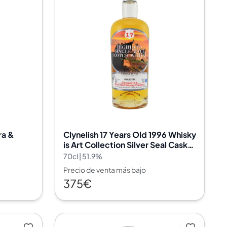
ra &
Clynelish 17 Years Old 1996 Whisky
is Art Collection Silver Seal Cask
No. 2933
70cl | 51.9%
Precio de venta más bajo
375€