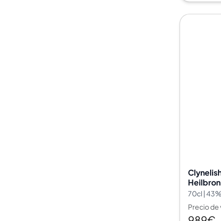
Clynelish
Heilbron
70cl | 43
Precio de
989€