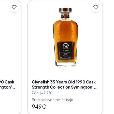
990 Cask
Clynelish 35 Years Old 1990 Cask
ngton’s
Strength Collection Symington’s
e 3505
Choice Signatory Vintage 3476
70cl | 42.7%
Precio de venta más bajo
949€