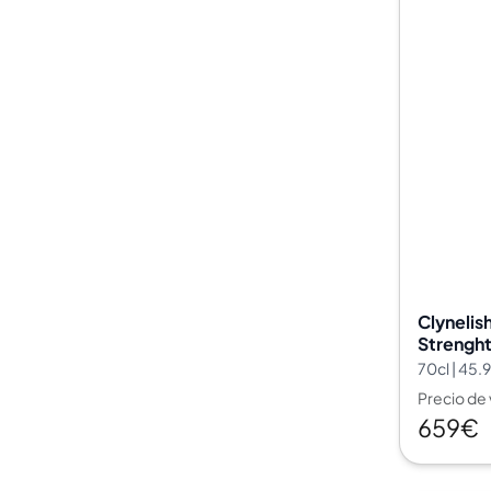
Clynelis
Strenght
Signator
70cl | 45
Precio de
659€