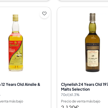
 12 Years Old Ainslie &
Clynelish 24 Years Old 19
Malts Selection
%
70cl | 61.3%
 venta más bajo
Precio de venta más bajo
2.120€