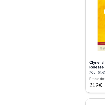
Clynelis
Release
70cl | 51.
Precio de
219€