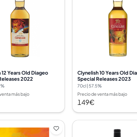
h 12 Years Old Diageo
Clynelish 10 Years Old Di
Releases 2022
Special Releases 2023
.5%
70cl | 57.5%
 venta más bajo
Precio de venta más bajo
149€