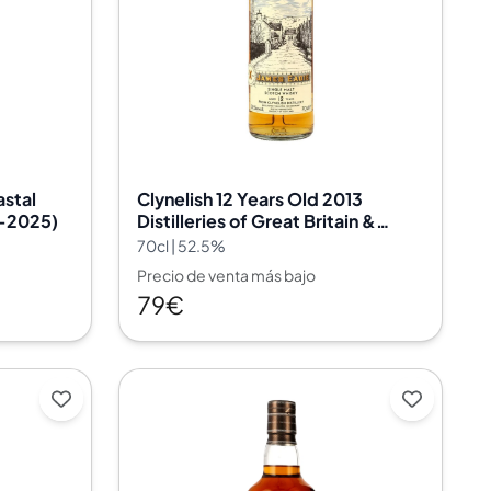
astal
Clynelish 12 Years Old 2013
e-2025)
Distilleries of Great Britain &
Ireland Commemorative James
70cl | 52.5%
Eadie
Precio de venta más bajo
79€