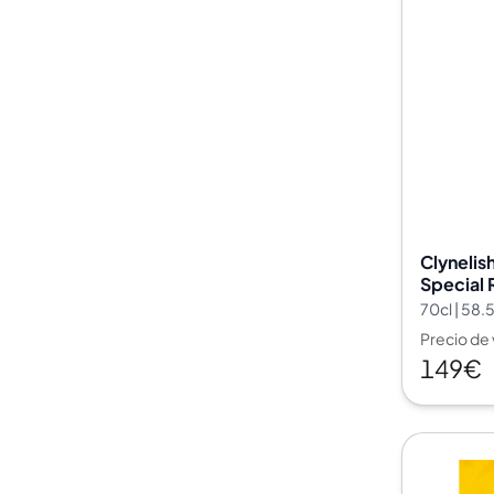
Clynelis
Special 
70cl | 58
Precio de
149€