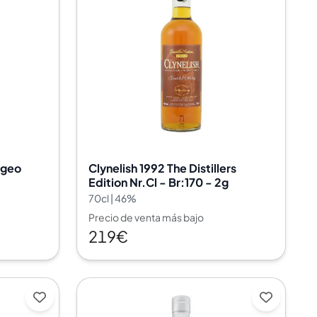
ageo
Clynelish 1992 The Distillers
Edition Nr.Cl - Br:170 - 2g
70cl | 46%
Precio de venta más bajo
219€