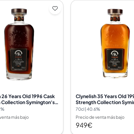
h 26 Years Old 1996 Cask
Clynelish 35 Years Old 1
 Collection Symington's
Strength Collection Symi
ignatory Vintage 11383
Choice Signatory Vintag
.4%
70cl | 40.6%
 venta más bajo
Precio de venta más bajo
949€