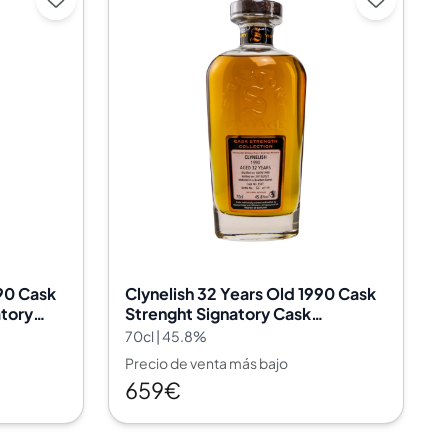
990 Cask
Clynelish 32 Years Old 1990 Cask
atory
Strenght Signatory Cask
Signatory Vintage 3507
70cl | 45.8%
Precio de venta más bajo
659€