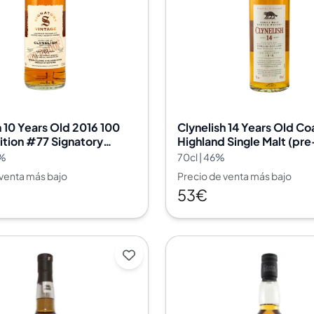
India
Taiwán
China
Corea
América y el Caribe
Estados Unidos
Canadá
h 10 Years Old 2016 100
Clynelish 14 Years Old Co
México
ition #77 Signatory
Highland Single Malt (pr
Jamaica
1%
70cl | 46%
Guyana
 venta más bajo
Precio de venta más bajo
Barbados
53€