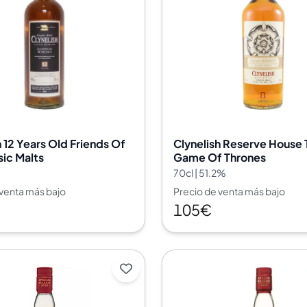
h 12 Years Old Friends Of
Clynelish Reserve House T
sic Malts
Game Of Thrones
%
70cl | 51.2%
 venta más bajo
Precio de venta más bajo
105€