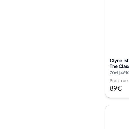
100-200€
Clase Azul
200-500€
Diplomatico
Próximos Lanzamientos
Don Julio
Gin Mare
Colecciones
Mangabeiras
Favoritos de Clientes
Hennessy
Raro y Coleccionable
Martell
Ediciones Limitadas
Monkey 47
Destilería Cerrada
Remy Martin
Clynelis
Whisky Ahumado
Ron Zacapa
The Clas
Whisky Dulce
70cl | 46
Precio de
89€