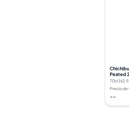
Chichibu 
Peated 
70cl | 62.
Precio de
--