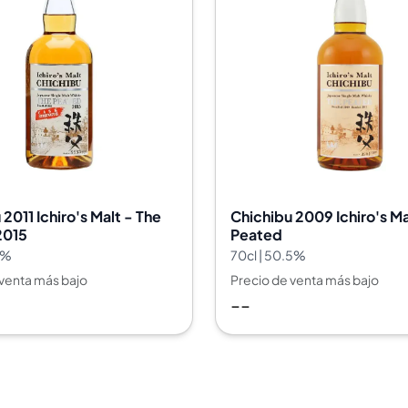
2011 Ichiro's Malt - The
Chichibu 2009 Ichiro's Ma
2015
Peated
5%
70cl | 50.5%
 venta más bajo
Precio de venta más bajo
--