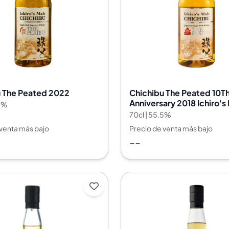
India
Taiwán
China
Corea
América y el Caribe
Estados Unidos
Canadá
u The Peated 2022
Chichibu The Peated 10T
México
Anniversary 2018 Ichiro's
.5%
Jamaica
70cl | 55.5%
Guyana
 venta más bajo
Precio de venta más bajo
Barbados
--