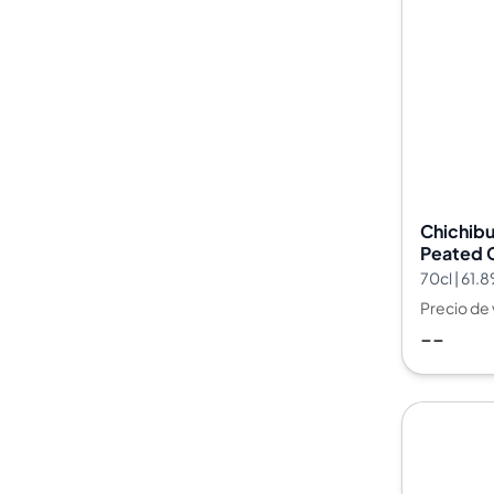
100-200€
Clase Azul
200-500€
Diplomatico
Próximos Lanzamientos
Don Julio
Gin Mare
Colecciones
Mangabeiras
Favoritos de Clientes
Hennessy
Raro y Coleccionable
Martell
Ediciones Limitadas
Monkey 47
Destilería Cerrada
Remy Martin
Chichibu
Whisky Ahumado
Ron Zacapa
Peated 
Whisky Dulce
70cl | 61.
Precio de
--