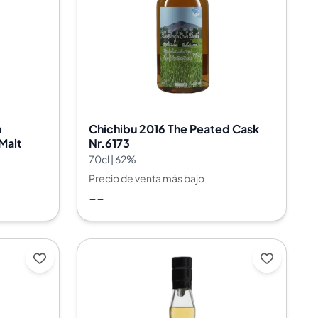
h
Chichibu 2016 The Peated Cask
 Malt
Nr.6173
70cl | 62%
Precio de venta más bajo
--