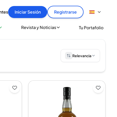
articular
llas rápido, con seguridad y al mejor precio.
ntes
Iniciar Sesión
Registrarse
sionalmente
Revista y Noticias
Tu Portafolio
 a miles de amantes del whisky y los destilados.
ante de Spiritory
Relevancia
raerse.