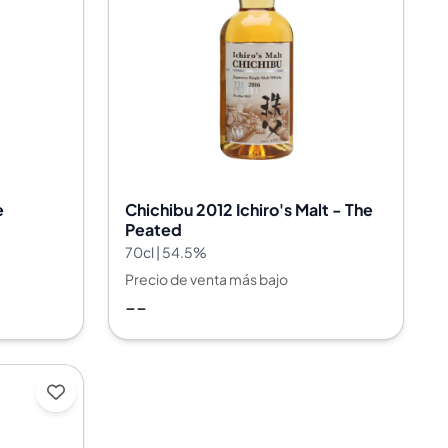
e
Chichibu 2012 Ichiro's Malt - The
Peated
70cl | 54.5%
Precio de venta más bajo
--