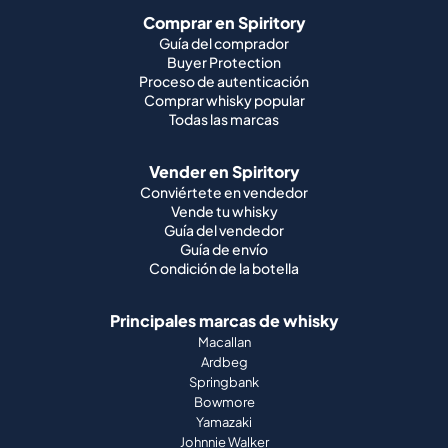
Comprar en Spiritory
Guía del comprador
Buyer Protection
Proceso de autenticación
Comprar whisky popular
Todas las marcas
Vender en Spiritory
Conviértete en vendedor
Vende tu whisky
Guía del vendedor
Guía de envío
Condición de la botella
Principales marcas de whisky
Macallan
Ardbeg
Springbank
Bowmore
Yamazaki
Johnnie Walker