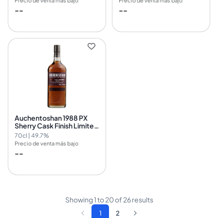
Precio de venta más bajo
Precio de venta más bajo
--
--
Auchentoshan 1988 PX
Sherry Cask Finish Limited
Release
70cl | 49.7%
Precio de venta más bajo
--
Showing
1
to
20
of
26
results
1
2