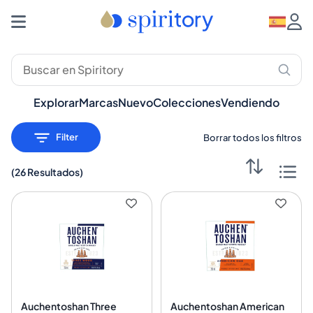
Explorar
Marcas
Nuevo
Colecciones
Vendiendo
Filter
Borrar todos los filtros
(
26 Resultados
)
Auchentoshan Three
Auchentoshan American