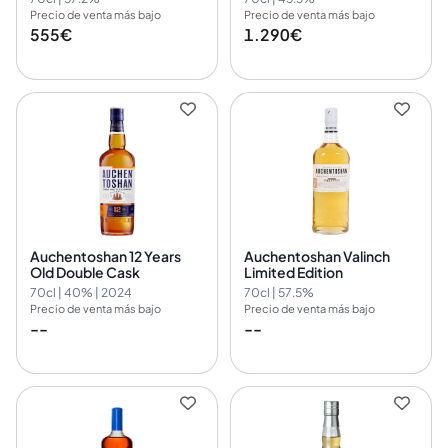
Precio de venta más bajo
Precio de venta más bajo
555€
1.290€
Auchentoshan 12 Years
Auchentoshan Valinch
Old Double Cask
Limited Edition
70cl | 40% | 2024
70cl | 57.5%
Precio de venta más bajo
Precio de venta más bajo
--
--