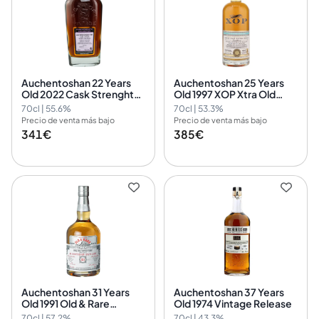
Auchentoshan 22 Years
Auchentoshan 25 Years
Old 2022 Cask Strenght
Old 1997 XOP Xtra Old
Signatory Cask Signatory
Particular Douglas Laing
70cl | 55.6%
70cl | 53.3%
Vintage 3
Precio de venta más bajo
Precio de venta más bajo
341€
385€
Auchentoshan 31 Years
Auchentoshan 37 Years
Old 1991 Old & Rare
Old 1974 Vintage Release
Platinum Hunter Laing
70cl | 57.2%
70cl | 43.3%