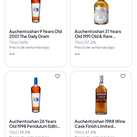
Auchentoshan 9 Years Old
Auchentoshan 31 Years
2001 The Daily Dram
Old 1991 Old & Rare
Platinum Hunter Laing
70cl | 46%
70cl | 57.2%
Precio de venta más bajo
Precio de venta más bajo
--
--
Auchentoshan 26 Years
Auchentoshan 1988 Wine
Old 1998 Pendulum Edition
Cask Finish Limited
- One Cask At A Time
Release
70cl | 59.5%
70cl | 47.6%