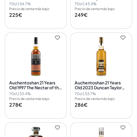
Signatory Vintage 1
Scotland MoS 24011
70cl | 54.7%
70cl | 43.4%
Precio de venta más bajo
Precio de venta más bajo
225€
249€
Auchentoshan 21 Years
Auchentoshan 21 Years
Old 1997 The Nectar of the
Old 2023 Duncan Taylor
Daily Drams Daily Dram
3512062
70cl | 53.4%
70cl | 53.7%
Precio de venta más bajo
Precio de venta más bajo
278€
286€