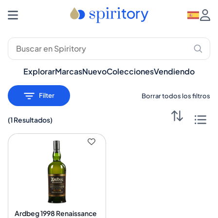
Destilados Premium: Whisky, Ron, Ginebra – Spiritory
Explorar
Marcas
Nuevo
Colecciones
Vendiendo
Filter
Borrar todos los filtros
(
1 Resultados
)
Ardbeg 1998 Renaissance