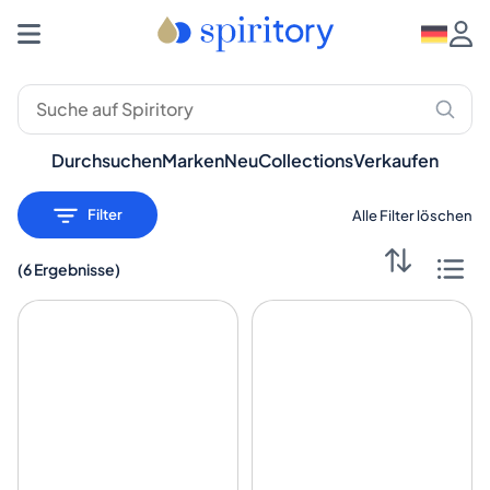
Premium-Spirituosen: Whisky, Rum, Gin – Spiritory
Durchsuchen
Marken
Neu
Collections
Verkaufen
Filter
Alle Filter löschen
(
6 Ergebnisse
)