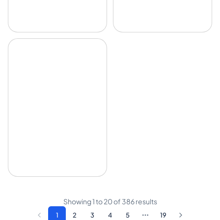
Showing
1
to
20
of
386
results
1
2
3
4
5
19