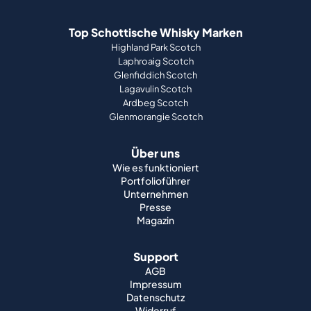
Top Schottische Whisky Marken
Highland Park Scotch
Laphroaig Scotch
Glenfiddich Scotch
Lagavulin Scotch
Ardbeg Scotch
Glenmorangie Scotch
Über uns
Wie es funktioniert
Portfolioführer
Unternehmen
Presse
Magazin
Support
AGB
Impressum
Datenschutz
Widerruf