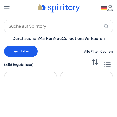
Durchsuchen
Marken
Neu
Collections
Verkaufen
Filter
Alle Filter löschen
(
386 Ergebnisse
)