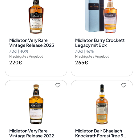
Midleton Very Rare
Midleton Barry Crockett
Vintage Release 2023
Legacy mit Box
70cl | 40%
70cl | 46%
Niedrigstes Angebot
Niedrigstes Angebot
220€
265€
Midleton Very Rare
Midleton Dair Ghaelach
Vintage Release 2022
Knockrath Forest Tree 9