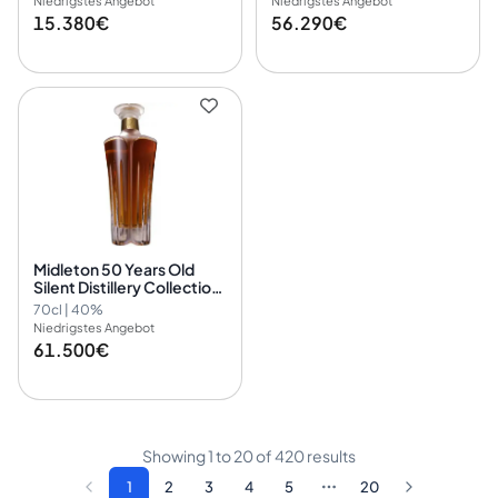
Niedrigstes Angebot
Niedrigstes Angebot
15.380€
56.290€
Midleton 50 Years Old
Silent Distillery Collection
Chapter Six
70cl | 40%
Niedrigstes Angebot
61.500€
Showing
1
to
20
of
420
results
1
2
3
4
5
20