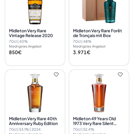
Midleton Very Rare
Midleton Very Rare Forêt
Vintage Release 2020
de Tronçais mit Box
70cl | 40%
70cl | 48%
Niedrigstes Angebot
Niedrigstes Angebot
850€
3.971€
Midleton Very Rare 40th
Midleton 49 Years Old
Anniversary Ruby Edition
1973 Very Rare Silent
Distillery Collection
70cl | 53.1% | 2024
70cl | 52.4%
Chapter Five