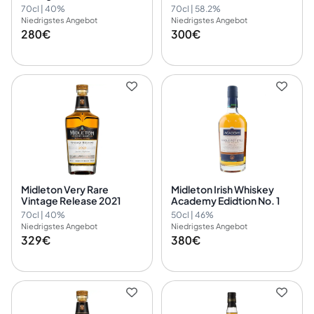
Virgin Irish Oak Collection
70cl | 40%
70cl | 58.2%
Batch 1
Niedrigstes Angebot
Niedrigstes Angebot
280€
300€
Midleton Very Rare
Midleton Irish Whiskey
Vintage Release 2021
Academy Edidtion No. 1
70cl | 40%
50cl | 46%
Niedrigstes Angebot
Niedrigstes Angebot
329€
380€