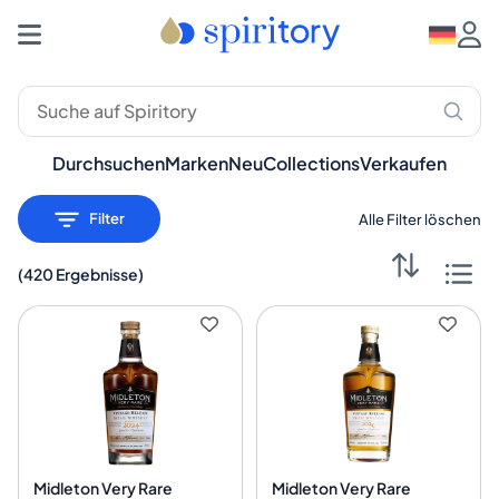
Durchsuchen
Marken
Neu
Collections
Verkaufen
Filter
Alle Filter löschen
(
420 Ergebnisse
)
Midleton Very Rare
Midleton Very Rare