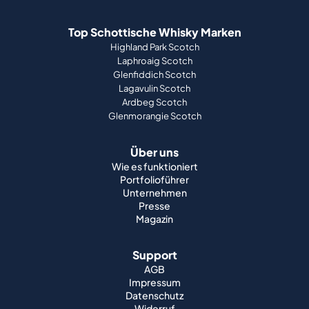
Top Schottische Whisky Marken
Highland Park Scotch
Laphroaig Scotch
Glenfiddich Scotch
Lagavulin Scotch
Ardbeg Scotch
Glenmorangie Scotch
Über uns
Wie es funktioniert
Portfolioführer
Unternehmen
Presse
Magazin
Support
AGB
Impressum
Datenschutz
Widerruf