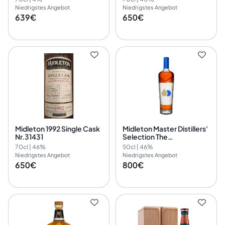
Niedrigstes Angebot
Niedrigstes Angebot
639€
650€
Midleton 1992 Single Cask
Midleton Master Distillers'
Nr.31431
Selection The
Housewarming
70cl | 46%
50cl | 46%
Niedrigstes Angebot
Niedrigstes Angebot
650€
800€